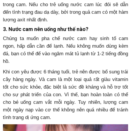
trong cam. Nếu cho trẻ uống nước cam lúc đói sẽ dẫn
đến tình trạng đau dạ dày, bởi trong quả cam có một hàm
lượng axit nhất định.
3. Nước cam nên uống như thế nào?
Chúng ta muốn pha chế nước cam hay sinh tố cam
ngon, hấp dẫn cần để lạnh. Nếu không muốn dùng kèm
đá, bạn có thể để vào ngăm mát tủ lạnh từ 1-2 tiếng đồng
hồ.
Khi con yêu được 6 tháng tuổi, trẻ nên được bổ sung trái
cây hàng ngày. Và cam là một loại quả rất giàu vitamin
tốt cho sức khỏe, đặc biệt là sức đề kháng và hỗ trợ tốt
cho sự phát triển của con. Vì thế, bạn hoàn toàn có thể
cho bé uống cam vắt mỗi ngày. Tuy nhiên, lượng cam
một ngày nạp vào cơ thể không nên quá nhiều để tránh
tình trạng dị ứng cam.