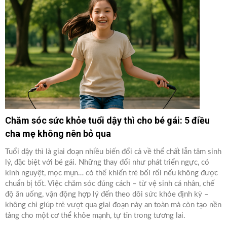
Chăm sóc sức khỏe tuổi dậy thì cho bé gái: 5 điều
cha mẹ không nên bỏ qua
Tuổi dậy thì là giai đoạn nhiều biến đổi cả về thể chất lẫn tâm sinh
lý, đặc biệt với bé gái. Những thay đổi như phát triển ngực, có
kinh nguyệt, mọc mụn… có thể khiến trẻ bối rối nếu không được
chuẩn bị tốt. Việc chăm sóc đúng cách – từ vệ sinh cá nhân, chế
độ ăn uống, vận động hợp lý đến theo dõi sức khỏe định kỳ –
không chỉ giúp trẻ vượt qua giai đoạn này an toàn mà còn tạo nền
tảng cho một cơ thể khỏe mạnh, tự tin trong tương lai.