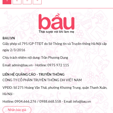
1
2
3
4
BAU.VN
Giấy phép số 795/GP-TTĐT do Sở Thông tin và Truyền thông Hà Nội cấp
ngày 2/3/2016
Chịu trách nhiệm nội dung: Trần Phương Dung
Email: admin@bau.vn - Hotline: 0975 972 115
LIÊN HỆ QUẢNG CÁO - TRUYỀN THÔNG
CÔNG TY CỔ PHẦN TRUYỀN THÔNG DH VIỆT NAM
VPĐD: Số 275 Hoàng Văn Thái, phường Khương Trung, quận Thanh Xuân,
Hà Nội -
Hotline: 0904.666.276 / 0988.668.558 - Email: info@bau.vn
Nhận báo giá