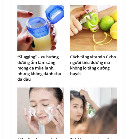
“Slugging” – xu hướng
Cách tăng vitamin C cho
dưỡng ẩm làm căng
người tiểu đường mà
mọng da mùa lạnh,
không lo tăng đường
nhưng không dành cho
huyết
da dầu