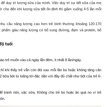
để duy trì lượng sữa của mình. Việc duy trì sự tiết sữa của mẹ
giờ cho đến khi lượng sữa tiết ổn định thì giảm xuống 4-5 lần mỗi
 nhu cầu năng lượng cao hơn trẻ bình thường khoảng 120-170
c phẩm giàu năng lượng có bổ sung đường, đạm và protein, bổ
độ tuổi
nào trẻ muốn vào cả ngày lẫn đêm, ít nhất 8 lần/ngày.
chỉ khi thấy trẻ vẫn còn đói sau mỗi lần bú hoặc không tăng cân
 bữa bột từ loãng tới đặc dần với đầy đủ chất như bột của trẻ 6-
để tránh nôn, sặc sữa. Không cho trẻ bú hoặc ăn quá no vì trẻ
nôn.