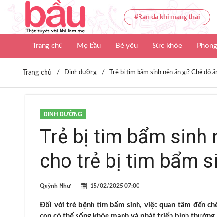
#Rạn da khi mang thai
Trang chủ
Mẹ bầu
Bé yêu
Sức khỏe
Phong
Trang chủ
/
Dinh dưỡng
/
Trẻ bị tim bẩm sinh nên ăn gì? Chế độ ă
DINH DƯỠNG
Trẻ bị tim bẩm sinh 
cho trẻ bị tim bẩm s
Quỳnh Như
15/02/2025 07:00
Đối với trẻ bệnh tim bẩm sinh, việc quan tâm đến chế
con có thể sống khỏe mạnh và phát triển bình thường.