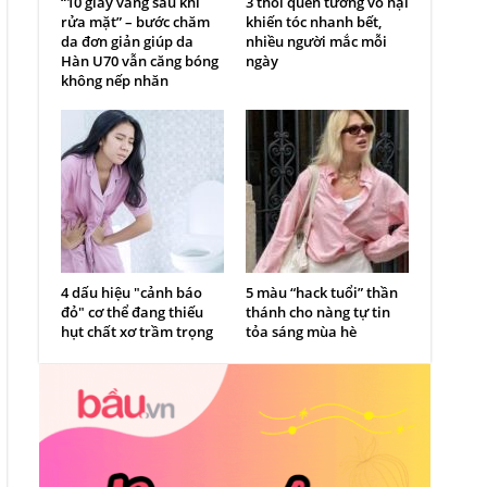
“10 giây vàng sau khi
3 thói quen tưởng vô hại
rửa mặt” – bước chăm
khiến tóc nhanh bết,
da đơn giản giúp da
nhiều người mắc mỗi
Hàn U70 vẫn căng bóng
ngày
không nếp nhăn
4 dấu hiệu "cảnh báo
5 màu “hack tuổi” thần
đỏ" cơ thể đang thiếu
thánh cho nàng tự tin
hụt chất xơ trầm trọng
tỏa sáng mùa hè