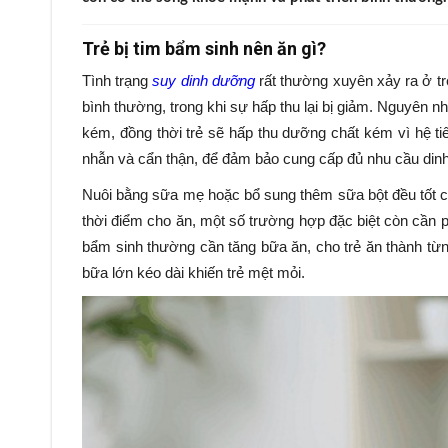
Trẻ bị tim bẩm sinh nên ăn gì?
Tình trạng
suy dinh dưỡng
rất thường xuyên xảy ra ở t
bình thường, trong khi sự hấp thu lại bị giảm. Nguyên nh
kém, đồng thời trẻ sẽ hấp thu dưỡng chất kém vì hệ tiê
nhẫn và cẩn thận, để đảm bảo cung cấp đủ nhu cầu di
Nuôi bằng sữa mẹ hoặc bổ sung thêm sữa bột đều tốt ch
thời điểm cho ăn, một số trường hợp đặc biệt còn cần p
bẩm sinh thường cần tăng bữa ăn, cho trẻ ăn thành từn
bữa lớn kéo dài khiến trẻ mệt mỏi.