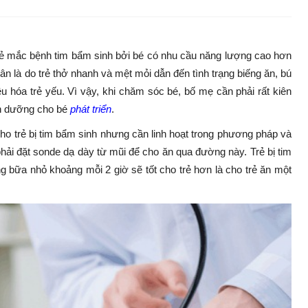
rẻ mắc bệnh tim bẩm sinh bởi bé có nhu cầu năng lượng cao hơn
ân là do trẻ thở nhanh và mệt mỏi dẫn đến tình trạng biếng ăn, bú
u hóa trẻ yếu. Vì vậy, khi chăm sóc bé, bố mẹ cần phải rất kiên
nh dưỡng cho bé
phát triển
.
o trẻ bị tim bẩm sinh nhưng cần linh hoạt trong phương pháp và
hải đặt sonde dạ dày từ mũi để cho ăn qua đường này. Trẻ bị tim
g bữa nhỏ khoảng mỗi 2 giờ sẽ tốt cho trẻ hơn là cho trẻ ăn một