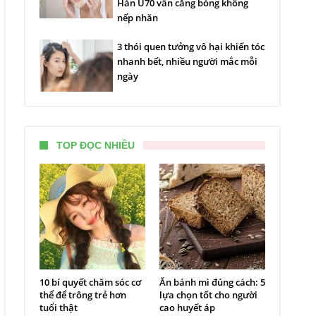
Hàn U70 vẫn căng bóng không
nếp nhăn
3 thói quen tưởng vô hại khiến tóc
nhanh bết, nhiều người mắc mỗi
ngày
TOP ĐỌC NHIỀU
10 bí quyết chăm sóc cơ
Ăn bánh mì đúng cách: 5
thể để trông trẻ hơn
lựa chọn tốt cho người
tuổi thật
cao huyết áp