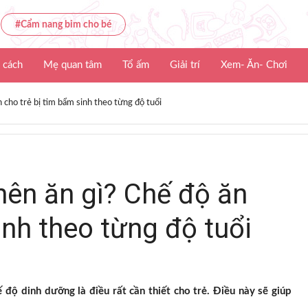
#Cẩm nang bỉm cho bé
 cách
Mẹ quan tâm
Tổ ấm
Giải trí
Xem- Ăn- Chơi
n cho trẻ bị tim bẩm sinh theo từng độ tuổi
nên ăn gì? Chế độ ăn
inh theo từng độ tuổi
 độ dinh dưỡng là điều rất cần thiết cho trẻ. Điều này sẽ giúp