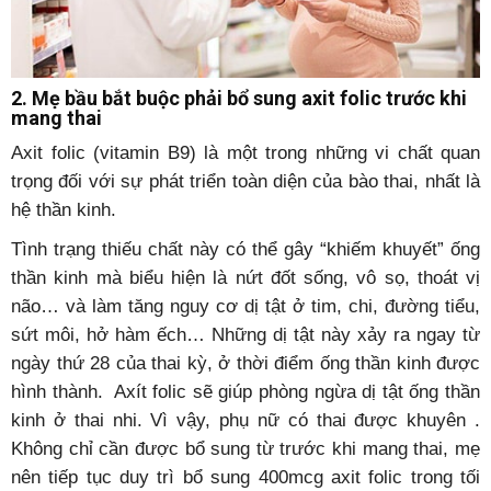
2. Mẹ bầu bắt buộc phải bổ sung axit folic trước khi
mang thai
Axit folic (vitamin B9) là một trong những vi chất quan
trọng đối với sự phát triển toàn diện của bào thai, nhất là
hệ thần kinh.
Tình trạng thiếu chất này có thể gây “khiếm khuyết” ống
thần kinh mà biểu hiện là nứt đốt sống, vô sọ, thoát vị
não… và làm tăng nguy cơ dị tật ở tim, chi, đường tiểu,
sứt môi, hở hàm ếch… Những dị tật này xảy ra ngay từ
ngày thứ 28 của thai kỳ, ở thời điểm ống thần kinh được
hình thành. Axít folic sẽ giúp phòng ngừa dị tật ống thần
kinh ở thai nhi. Vì vậy, phụ nữ có thai được khuyên .
Không chỉ cần được bổ sung từ trước khi mang thai, mẹ
nên tiếp tục duy trì bổ sung 400mcg axit folic trong tối