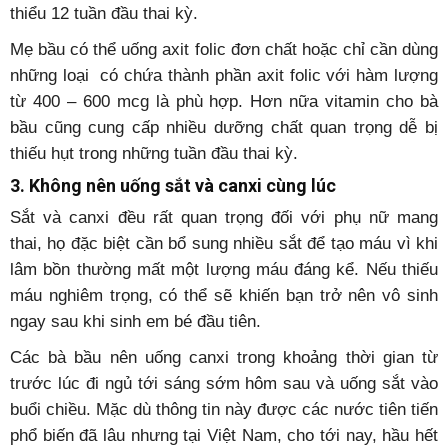
thiểu 12 tuần đầu thai kỳ.
Mẹ bầu có thể uống axit folic đơn chất hoặc chỉ cần dùng
những loại có chứa thành phần axit folic với hàm lượng
từ 400 – 600 mcg là phù hợp. Hơn nữa vitamin cho bà
bầu cũng cung cấp nhiều dưỡng chất quan trọng dễ bị
thiếu hụt trong những tuần đầu thai kỳ.
3. Không nên uống sắt và canxi cùng lúc
Sắt và canxi đều rất quan trọng đối với phụ nữ mang
thai, họ đặc biệt cần bổ sung nhiều sắt để tạo máu vì khi
lâm bồn thường mất một lượng máu đáng kể. Nếu thiếu
máu nghiêm trọng, có thể sẽ khiến bạn trở nên vô sinh
ngay sau khi sinh em bé đầu tiên.
Các bà bầu nên uống canxi trong khoảng thời gian từ
trước lúc đi ngủ tới sáng sớm hôm sau và uống sắt vào
buổi chiều. Mặc dù thông tin này được các nước tiên tiến
phổ biến đã lâu nhưng tại Việt Nam, cho tới nay, hầu hết