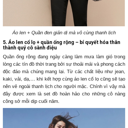
Áo len + Quần đen giản dị mà vô cùng thanh lịch
5. Áo len cổ lọ + quần ống rộng – bí quyết hóa thân
thành quý cô sành điệu
Quần ống rộng đang ngày càng làm mưa làm gió trong
lòng các tín đồ thời trang bởi sự thoải mái và phong cách
độc đáo mà chúng mang lại. Từ các chất liệu như jean,
kaki, vải, dạ,… khi kết hợp cùng áo len cổ lọ cũng sẽ tạo
nên vẻ ngoài thanh lịch cho người mặc. Chính vì vậy mà
đây được xem là set đồ hoàn hảo cho những cô nàng
công sở mỗi dịp cuối năm.