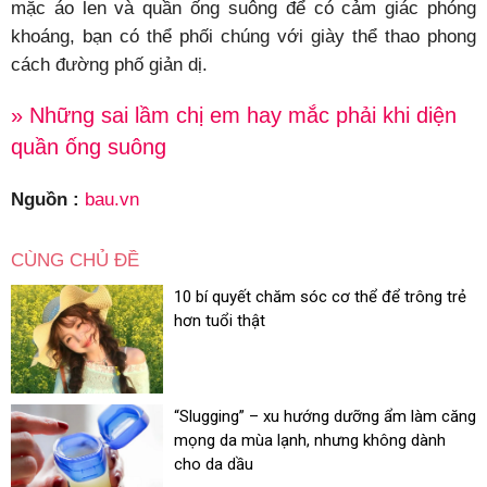
mặc áo len và quần ống suông để có cảm giác phóng
khoáng, bạn có thể phối chúng với giày thể thao phong
cách đường phố giản dị.
» Những sai lầm chị em hay mắc phải khi diện
quần ống suông
Nguồn :
bau.vn
CÙNG CHỦ ĐỀ
10 bí quyết chăm sóc cơ thể để trông trẻ
hơn tuổi thật
“Slugging” – xu hướng dưỡng ẩm làm căng
mọng da mùa lạnh, nhưng không dành
cho da dầu