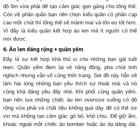
độ ôm vừa phải để tạo cảm giác gọn gàng cho tổng thể.
Còn về phần quần bạn nên chọn kiểu quần có phần cạp
cao một chút thì tổng thể sẽ mảnh mai và tôn eo tốt hơn.
Vì đây là kiểu quần kết hợp áo len mà ít người có thể
mix được.
6. Áo len dáng rộng + quần yếm
Đây là sự kết hợp khá thú vị cho những bạn gái tuổi
teen. Quần yếm đem lại vẻ năng động, pha chút tinh
nghịch nhưng vẫn vô cùng thời trang. Set đồ này hẳn sẽ
làm hài lòng những bạn yêu thích sự thoải mái và nó
cũng khá đáng yêu đấy nhé. Khi phối cùng quần yếm,
bạn nên lựa những chiếc áo len oversize xuông có độ
rộng vừa phải và chất liệu không quá dày để có thể sơ
vin mà không tạo cảm giác gò bó, khó chịu. Để giữ ấm,
khoác ngoài một chiếc áo bomber hoặc áo dạ dáng dài.