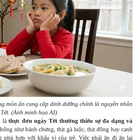
ững món ăn cung cấp dinh dưỡng chính là nguyên nhân
 Tết. (Ảnh minh họa AI)
h là
thực đơn ngày Tết thường thiếu sự đa dạng và
hống như bánh chưng, thịt gà luộc, thịt đông hay canh
hù hợp với khẩu vị của trẻ. Việc phải ăn đi ăn lại