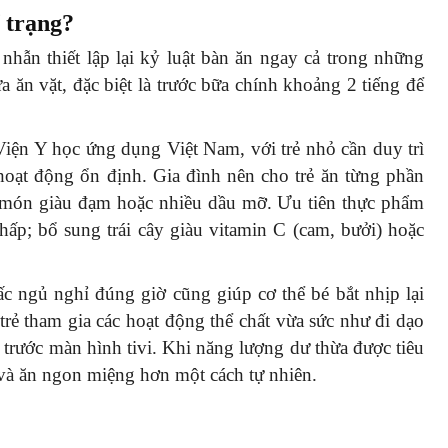
ể trạng?
nhẫn thiết lập lại kỷ luật bàn ăn ngay cả trong những
ữa ăn vặt, đặc biệt là trước bữa chính khoảng 2 tiếng để
ện Y học ứng dụng Việt Nam, với trẻ nhỏ cần duy trì
 hoạt động ổn định. Gia đình nên cho trẻ ăn từng phần
c món giàu đạm hoặc nhiều dầu mỡ. Ưu tiên thực phẩm
á hấp; bổ sung trái cây giàu vitamin C (cam, bưởi) hoặc
ấc ngủ nghỉ đúng giờ cũng giúp cơ thể bé bắt nhịp lại
rẻ tham gia các hoạt động thể chất vừa sức như đi dạo
 trước màn hình tivi. Khi năng lượng dư thừa được tiêu
 và ăn ngon miệng hơn một cách tự nhiên.