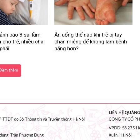
ảnh báo 3 sai lầm
Ăn uống thế nào khi trẻ bị tay
 cho trẻ, nhiều cha
chân miệng để không làm bệnh
phải
nặng hơn?
Xem thêm
LIÊN HỆ QUẢNG
-TTĐT do Sở Thông tin và Truyền thông Hà Nội
CÔNG TY CỔ P
VPĐD: Số 275 Ho
i dung: Trần Phương Dung
Xuân, Hà Nội -