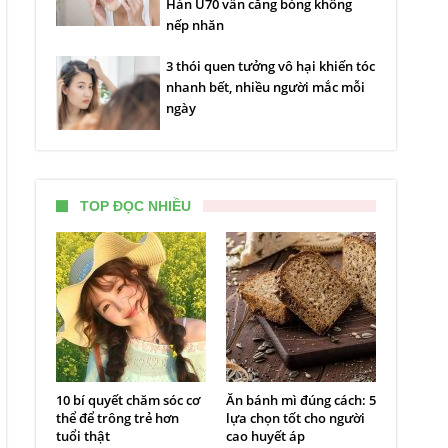
Hàn U70 vẫn căng bóng không
nếp nhăn
3 thói quen tưởng vô hại khiến tóc
nhanh bết, nhiều người mắc mỗi
ngày
TOP ĐỌC NHIỀU
10 bí quyết chăm sóc cơ
Ăn bánh mì đúng cách: 5
thể để trông trẻ hơn
lựa chọn tốt cho người
tuổi thật
cao huyết áp