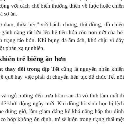
cộng với cách chế biến thường thiên về luộc hoặc chiên
à sợ ăn.
 đạm, thừa béo” với bánh chưng, thịt đông, đồ chiên
 gánh nặng rất lớn lên hệ tiêu hóa còn non nớt của bé.
ình trạng táo bón. Khi bụng đã ấm ách, khó chịu vì đầy
ột phản xạ tự nhiên.
 khiến trẻ biếng ăn hơn
ạt thay đổi trong dịp Tết
cũng là nguyên nhân khiến
ề quê hay việc phải di chuyển liên tục để chúc Tết nội
 và ngủ nướng đến trưa hôm sau đã vô tình làm mất đi
để khởi động ngày mới. Khi đồng hồ sinh học bị lệch
zyme đúng giờ, làm giảm đáng kể khả năng hấp thu dinh
co bóp không ổn định, trẻ sẽ luôn trong trạng thái mệt