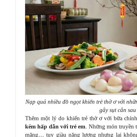
Nạp quá nhiều đồ ngọt khiến trẻ thờ ơ với nh
gây sụt cân sau
Thêm một lý do khiến trẻ thờ ơ với bữa chín
kém hấp dẫn với trẻ em
. Những món truyền t
măng… tuy giàu năng lượng nhưng lại không p