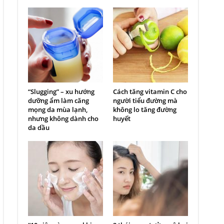
“Slugging” – xu hướng
Cách tăng vitamin C cho
dưỡng ẩm làm căng
người tiểu đường mà
mọng da mùa lạnh,
không lo tăng đường
nhưng không dành cho
huyết
da dầu