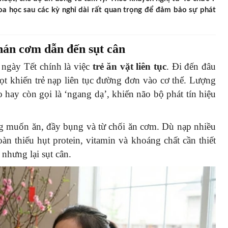
hoa học sau các kỳ nghỉ dài rất quan trọng để đảm bảo sự phát
chán cơm dẫn đến sụt cân
 ngày Tết chính là việc
trẻ ăn vặt liên tục
. Đi đến đâu
ọt khiến trẻ nạp liên tục đường đơn vào cơ thể. Lượng
o hay còn gọi là ‘ngang dạ’, khiến não bộ phát tín hiệu
ng muốn ăn, đầy bụng và từ chối ăn cơm. Dù nạp nhiều
àn thiếu hụt protein, vitamin và khoáng chất cần thiết
 nhưng lại sụt cân.