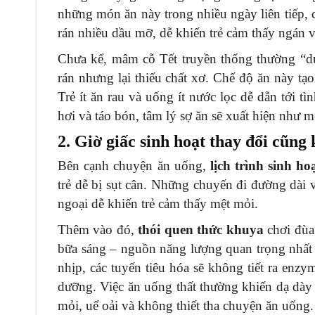
những món ăn này trong nhiều ngày liên tiếp, 
rán nhiều dầu mỡ, dễ khiến trẻ cảm thấy ngán v
Chưa kể, mâm cỗ Tết truyền thống thường “dư
rán nhưng lại thiếu chất xơ. Chế độ ăn này tạo
Trẻ ít ăn rau và uống ít nước lọc dễ dẫn tới t
hơi và táo bón, tâm lý sợ ăn sẽ xuất hiện như m
2. Giờ giấc sinh hoạt thay đổi cũng
Bên cạnh chuyện ăn uống,
lịch trình sinh ho
trẻ dễ bị sụt cân. Những chuyến đi đường dài v
ngoại dễ khiến trẻ cảm thấy mệt mỏi.
Thêm vào đó,
thói quen thức khuya
chơi đùa
bữa sáng – nguồn năng lượng quan trọng nhất 
nhịp, các tuyến tiêu hóa sẽ không tiết ra en
dưỡng. Việc ăn uống thất thường khiến dạ dày 
mỏi, uể oải và không thiết tha chuyện ăn uống.