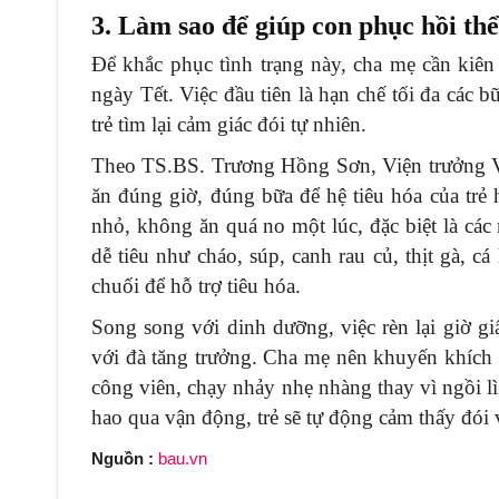
3. Làm sao để giúp con phục hồi th
Để khắc phục tình trạng này, cha mẹ cần kiên 
ngày Tết. Việc đầu tiên là hạn chế tối đa các b
trẻ tìm lại cảm giác đói tự nhiên.
Theo TS.BS. Trương Hồng Sơn, Viện trưởng Vi
ăn đúng giờ, đúng bữa để hệ tiêu hóa của trẻ
nhỏ, không ăn quá no một lúc, đặc biệt là cá
dễ tiêu như cháo, súp, canh rau củ, thịt gà, c
chuối để hỗ trợ tiêu hóa.
Song song với dinh dưỡng, việc rèn lại giờ gi
với đà tăng trưởng. Cha mẹ nên khuyến khích t
công viên, chạy nhảy nhẹ nhàng thay vì ngồi lì
hao qua vận động, trẻ sẽ tự động cảm thấy đói
Nguồn :
bau.vn