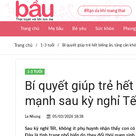
#Rạn da khi mang thai
Trang chủ
Mẹ bầu
Bé yêu
Sức khỏe
Phong
Trang chủ
/
1-3 tuổi
/
Bí quyết giúp trẻ hết biếng ăn, tăng cân kh
1-3 TUỔI
Bí quyết giúp trẻ hế
mạnh sau kỳ nghỉ Tế
Le Nhung
05/03/2026 18:38
Sau kỳ nghỉ Tết, không ít phụ huynh nhận thấy con c
Đây là tình trạng phổ biến do thay đổi thói quen sinh