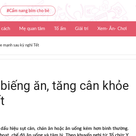
#Cẩm nang bỉm cho bé
 cách
Mẹ quan tâm
Tổ ấm
Giải trí
Xem- Ăn- Chơi
ỏe mạnh sau kỳ nghỉ Tết
t biếng ăn, tăng cân khỏe
t
ó dấu hiệu sụt cân, chán ăn hoặc ăn uống kém hơn bình thường.
 hoạt, chế độ ăn uống và tâm lý. Theo khuyến nghị từ Tổ chức Y