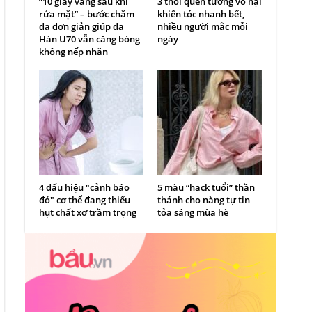
“10 giây vàng sau khi
3 thói quen tưởng vô hại
rửa mặt” – bước chăm
khiến tóc nhanh bết,
da đơn giản giúp da
nhiều người mắc mỗi
Hàn U70 vẫn căng bóng
ngày
không nếp nhăn
4 dấu hiệu "cảnh báo
5 màu “hack tuổi” thần
đỏ" cơ thể đang thiếu
thánh cho nàng tự tin
hụt chất xơ trầm trọng
tỏa sáng mùa hè