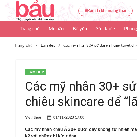
#Rạn da khi mang thai
Trang chủ
Mẹ bầu
Bé yêu
Sức khỏe
Phong
Trang chủ
/
Làm đẹp
/
Các mỹ nhân 30+ sử dụng những tuyệt chiê
LÀM ĐẸP
Các mỹ nhân 30+ sử
chiêu skincare để “
Việt Khuê
01/11/2023 17:00
Các mỹ nhân châu Á 30+ dưới đây không tự nhiên mà 
kỹ với những bí kíp riêng.