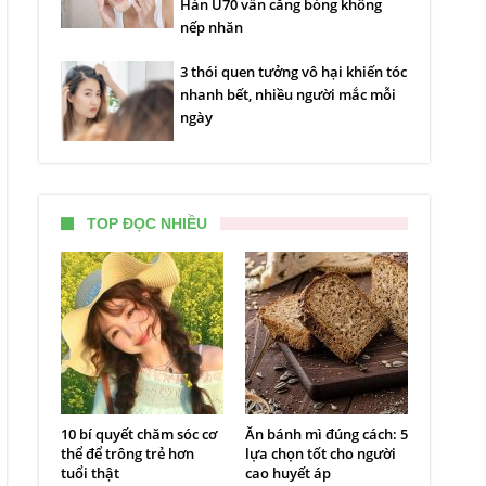
Hàn U70 vẫn căng bóng không
nếp nhăn
3 thói quen tưởng vô hại khiến tóc
nhanh bết, nhiều người mắc mỗi
ngày
TOP ĐỌC NHIỀU
10 bí quyết chăm sóc cơ
Ăn bánh mì đúng cách: 5
thể để trông trẻ hơn
lựa chọn tốt cho người
tuổi thật
cao huyết áp