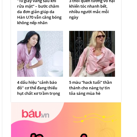
“10 giây vàng sau khi
3 thói quen tưởng vô hại
rửa mặt” – bước chăm
khiến tóc nhanh bết,
da đơn giản giúp da
nhiều người mắc mỗi
Hàn U70 vẫn căng bóng
ngày
không nếp nhăn
4 dấu hiệu "cảnh báo
5 màu “hack tuổi” thần
đỏ" cơ thể đang thiếu
thánh cho nàng tự tin
hụt chất xơ trầm trọng
tỏa sáng mùa hè