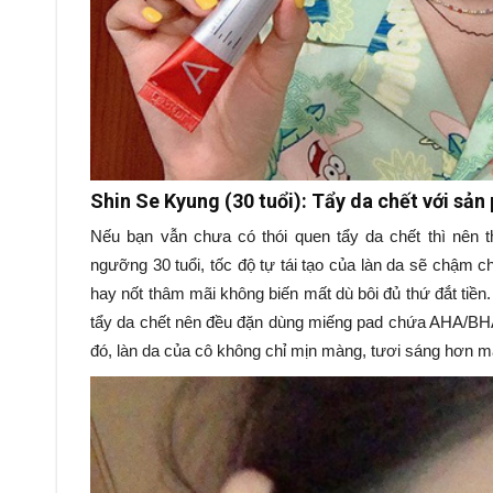
Shin Se Kyung (30 tuổi): Tẩy da chết với sản
Nếu bạn vẫn chưa có thói quen tẩy da chết thì nên 
ngưỡng 30 tuổi, tốc độ tự tái tạo của làn da sẽ chậm c
hay nốt thâm mãi không biến mất dù bôi đủ thứ đắt tiền
tẩy da chết nên đều đặn dùng miếng pad chứa AHA/BHA đ
đó, làn da của cô không chỉ mịn màng, tươi sáng hơn m