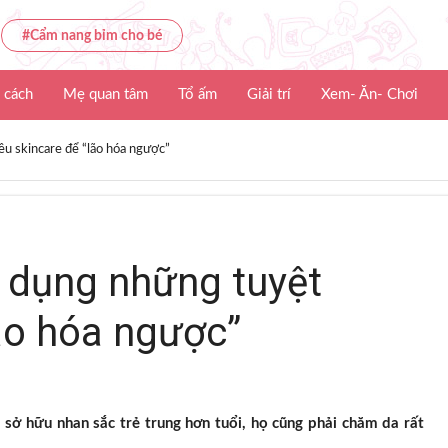
#Cẩm nang bỉm cho bé
 cách
Mẹ quan tâm
Tổ ấm
Giải trí
Xem- Ăn- Chơi
u skincare để “lão hóa ngược”
 dụng những tuyệt
lão hóa ngược”
sở hữu nhan sắc trẻ trung hơn tuổi, họ cũng phải chăm da rất