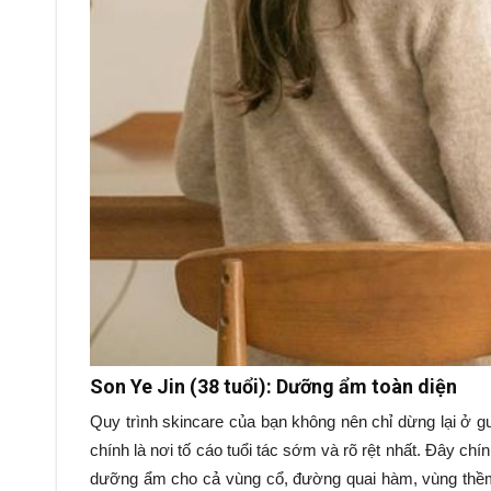
Son Ye Jin (38 tuổi): Dưỡng ẩm toàn diện
Quy trình skincare của bạn không nên chỉ dừng lại ở 
chính là nơi tố cáo tuổi tác sớm và rõ rệt nhất. Đây ch
dưỡng ẩm cho cả vùng cổ, đường quai hàm, vùng thềm