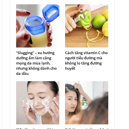
“Slugging” – xu hướng
Cách tăng vitamin C cho
dưỡng ẩm làm căng
người tiểu đường mà
mọng da mùa lạnh,
không lo tăng đường
nhưng không dành cho
huyết
da dầu