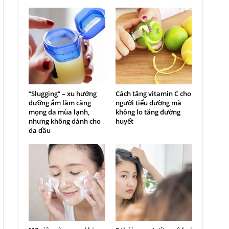
“Slugging” – xu hướng
Cách tăng vitamin C cho
dưỡng ẩm làm căng
người tiểu đường mà
mọng da mùa lạnh,
không lo tăng đường
nhưng không dành cho
huyết
da dầu