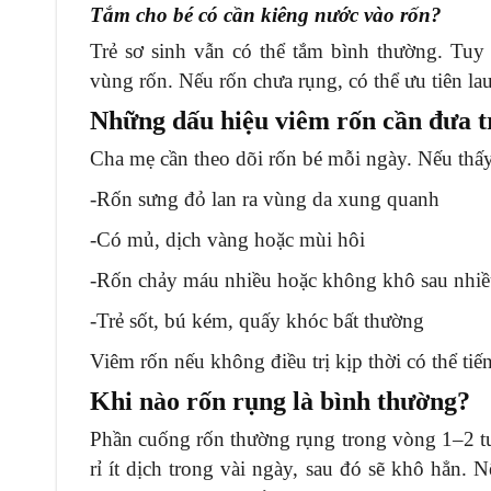
Tắm cho bé có cần kiêng nước vào rốn?
Trẻ sơ sinh vẫn có thể tắm bình thường. Tuy 
vùng rốn. Nếu rốn chưa rụng, có thể ưu tiên l
Những dấu hiệu viêm rốn cần đưa t
Cha mẹ cần theo dõi rốn bé mỗi ngày. Nếu thấy 
-Rốn sưng đỏ lan ra vùng da xung quanh
-Có mủ, dịch vàng hoặc mùi hôi
-Rốn chảy máu nhiều hoặc không khô sau nhi
-Trẻ sốt, bú kém, quấy khóc bất thường
Viêm rốn nếu không điều trị kịp thời có thể tiế
Khi nào rốn rụng là bình thường?
Phần cuống rốn thường rụng trong vòng 1–2 tu
rỉ ít dịch trong vài ngày, sau đó sẽ khô hẳn. 