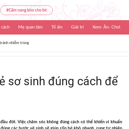
#Cẩm nang bỉm cho bé
 cách
Mẹ quan tâm
Tổ ấm
Giải trí
Xem- Ăn- Chơi
 tránh nhiễm trùng
ẻ sơ sinh đúng cách để
 đầu đời. Việc chăm sóc không đúng cách có thể khiến vi khuẩn
đúng các bước vệ sinh sẽ giúp rốn bé khô nhanh, rụng tự nhiên