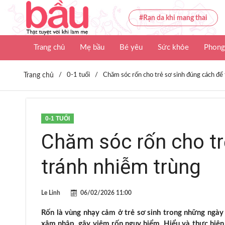
#Rạn da khi mang thai
Trang chủ
Mẹ bầu
Bé yêu
Sức khỏe
Phong
Trang chủ
/
0-1 tuổi
/
Chăm sóc rốn cho trẻ sơ sinh đúng cách để
0-1 TUỔI
Chăm sóc rốn cho tr
tránh nhiễm trùng
Le Linh
06/02/2026 11:00
Rốn là vùng nhạy cảm ở trẻ sơ sinh trong những ngày
xâm nhập, gây viêm rốn nguy hiểm. Hiểu và thực hiện 