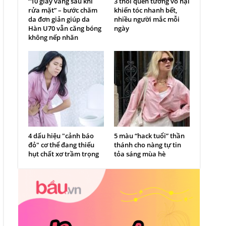
“10 giây vàng sau khi
3 thói quen tưởng vô hại
rửa mặt” – bước chăm
khiến tóc nhanh bết,
da đơn giản giúp da
nhiều người mắc mỗi
Hàn U70 vẫn căng bóng
ngày
không nếp nhăn
4 dấu hiệu "cảnh báo
5 màu “hack tuổi” thần
đỏ" cơ thể đang thiếu
thánh cho nàng tự tin
hụt chất xơ trầm trọng
tỏa sáng mùa hè