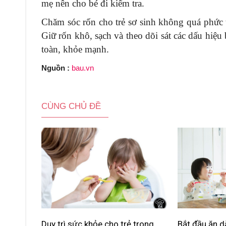
mẹ nên cho bé đi kiểm tra.
Chăm sóc rốn cho trẻ sơ sinh không quá phức 
Giữ rốn khô, sạch và theo dõi sát các dấu hiệ
toàn, khỏe mạnh.
Nguồn :
bau.vn
CÙNG CHỦ ĐỀ
Duy trì sức khỏe cho trẻ trong
Bắt đầu ăn d