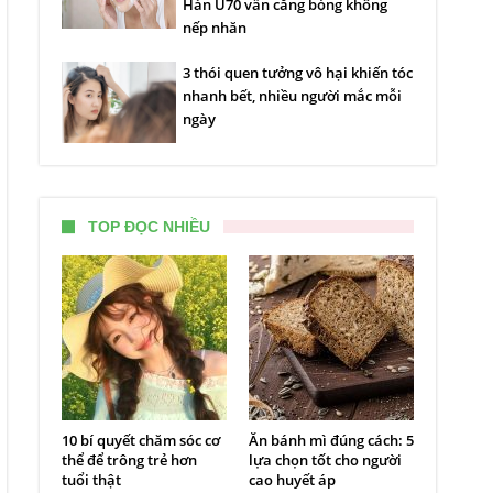
Hàn U70 vẫn căng bóng không
nếp nhăn
3 thói quen tưởng vô hại khiến tóc
nhanh bết, nhiều người mắc mỗi
ngày
TOP ĐỌC NHIỀU
10 bí quyết chăm sóc cơ
Ăn bánh mì đúng cách: 5
thể để trông trẻ hơn
lựa chọn tốt cho người
tuổi thật
cao huyết áp