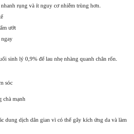
 nhanh rụng và ít nguy cơ nhiễm trùng hơn.
tế
 ẩm ướt
h ngay
ối sinh lý 0,9% để lau nhẹ nhàng quanh chân rốn.
ăm sóc
ng chà mạnh
ác dung dịch dân gian vì có thể gây kích ứng da và làm