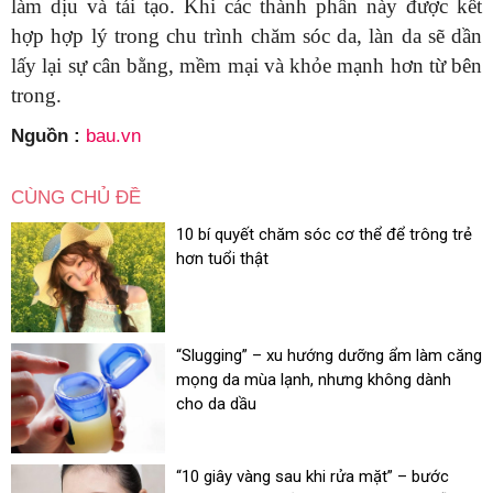
làm dịu và tái tạo. Khi các thành phần này được kết
hợp hợp lý trong chu trình chăm sóc da, làn da sẽ dần
lấy lại sự cân bằng, mềm mại và khỏe mạnh hơn từ bên
trong.
Nguồn :
bau.vn
CÙNG CHỦ ĐỀ
10 bí quyết chăm sóc cơ thể để trông trẻ
hơn tuổi thật
“Slugging” – xu hướng dưỡng ẩm làm căng
mọng da mùa lạnh, nhưng không dành
cho da dầu
“10 giây vàng sau khi rửa mặt” – bước