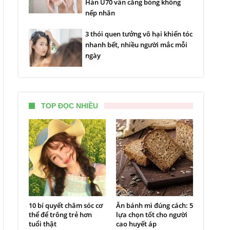
Hàn U70 vẫn căng bóng không
nếp nhăn
3 thói quen tưởng vô hại khiến tóc
nhanh bết, nhiều người mắc mỗi
ngày
TOP ĐỌC NHIỀU
10 bí quyết chăm sóc cơ
Ăn bánh mì đúng cách: 5
thể để trông trẻ hơn
lựa chọn tốt cho người
tuổi thật
cao huyết áp