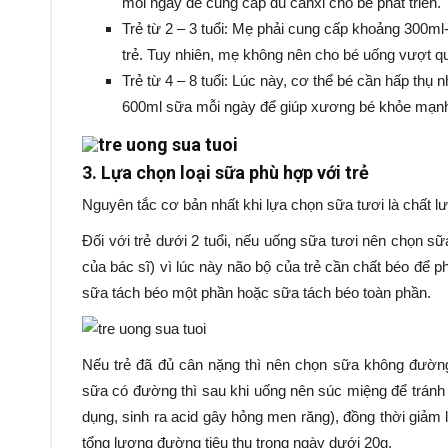
mỗi ngày để cung cấp đủ canxi cho bé phát triển.
Trẻ từ 2 – 3 tuổi: Mẹ phải cung cấp khoảng 300m
trẻ. Tuy nhiên, mẹ không nên cho bé uống vượt qu
Trẻ từ 4 – 8 tuổi: Lúc này, cơ thể bé cần hấp thụ 
600ml sữa mỗi ngày để giúp xương bé khỏe mạnh và
3. Lựa chọn loại sữa phù hợp với trẻ
Nguyên tắc cơ bản nhất khi lựa chọn sữa tươi là chất lư
Đối với trẻ dưới 2 tuổi, nếu uống sữa tươi nên chọn s
của bác sĩ) vì lúc này não bộ của trẻ cần chất béo để phá
sữa tách béo một phần hoặc sữa tách béo toàn phần.
Nếu trẻ đã đủ cân nặng thì nên chọn sữa không đườn
sữa có đường thì sau khi uống nên súc miệng để tránh
dụng, sinh ra acid gây hỏng men răng), đồng thời gi
tổng lượng đường tiêu thụ trong ngày dưới 20g.