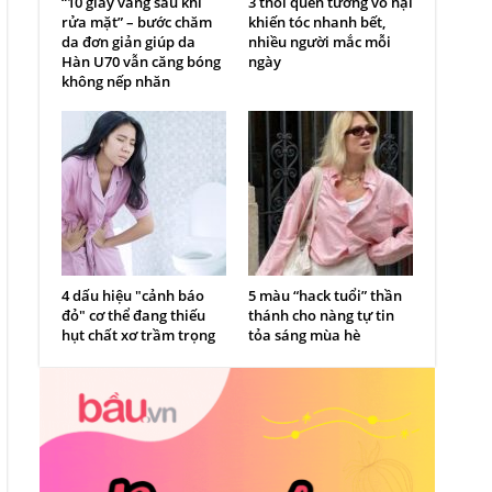
“10 giây vàng sau khi
3 thói quen tưởng vô hại
rửa mặt” – bước chăm
khiến tóc nhanh bết,
da đơn giản giúp da
nhiều người mắc mỗi
Hàn U70 vẫn căng bóng
ngày
không nếp nhăn
4 dấu hiệu "cảnh báo
5 màu “hack tuổi” thần
đỏ" cơ thể đang thiếu
thánh cho nàng tự tin
hụt chất xơ trầm trọng
tỏa sáng mùa hè