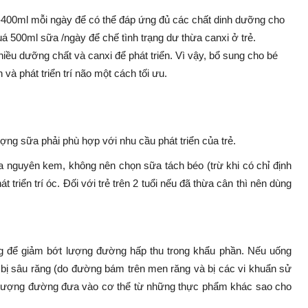
l-400ml mỗi ngày để có thể đáp ứng đủ các chất dinh dưỡng cho
á 500ml sữa /ngày để chế tình trạng dư thừa canxi ở trẻ.
nhiều dưỡng chất và canxi để phát triển. Vì vậy, bổ sung cho bé
 phát triển trí não một cách tối ưu.
ợng sữa phải phù hợp với nhu cầu phát triển của trẻ.
ữa nguyên kem, không nên chọn sữa tách béo (trừ khi có chỉ định
t triển trí óc. Đối với trẻ trên 2 tuổi nếu đã thừa cân thì nên dùng
g để giảm bớt lượng đường hấp thu trong khẩu phần. Nếu uống
 bị sâu răng (do đường bám trên men răng và bị các vi khuẩn sử
ảm lượng đường đưa vào cơ thể từ những thực phẩm khác sao cho