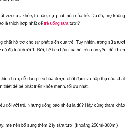
t với sức khỏe, trí não, sự phát triển của trẻ. Do đó, mẹ không
ào là thích hợp nhất để
trẻ uống sữa
tươi?
hất hỗ trợ cho sự phát triển của trẻ. Tuy nhiên, trong sữa tươi
ó độ tuổi dưới 1. Bởi, hệ tiêu hóa của bé còn non yếu, dễ khiến
àn chỉnh hơn, dễ dàng tiêu hóa được chất đạm và hấp thụ các chất
hiết để bé phát triển khỏe mạnh, tối ưu nhất.
iếu đối với trẻ. Nhưng uống bao nhiêu là đủ? Hãy cùng tham khảo
gày, mẹ nên bổ sung thêm 2 ly sữa tươi (khoảng 250ml-300ml)