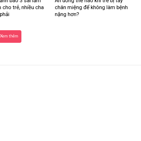
ảnh báo 3 sai lầm
Ăn uống thế nào khi trẻ bị tay
 cho trẻ, nhiều cha
chân miệng để không làm bệnh
phải
nặng hơn?
Xem thêm