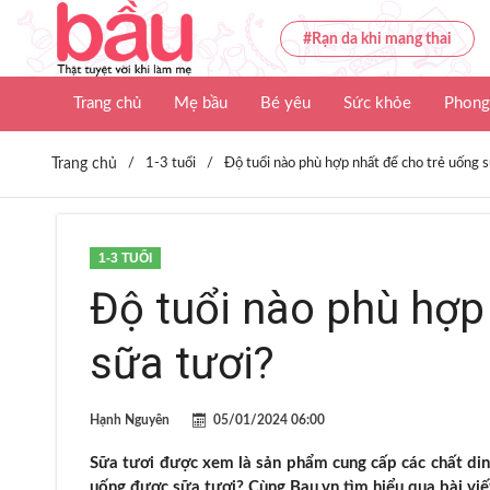
#Rạn da khi mang thai
Trang chủ
Mẹ bầu
Bé yêu
Sức khỏe
Phong
Trang chủ
/
1-3 tuổi
/
Độ tuổi nào phù hợp nhất để cho trẻ uống s
1-3 TUỔI
Độ tuổi nào phù hợp
sữa tươi?
Hạnh Nguyên
05/01/2024 06:00
Sữa tươi được xem là sản phẩm cung cấp các chất dinh
uống được sữa tươi? Cùng Bau.vn tìm hiểu qua bài viế