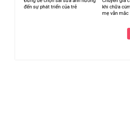
Đừng để chọn sai sữa ảnh hưởng
Chuyên gia c
đến sự phát triển của trẻ
khi chữa cúm
mẹ vẫn mắc 