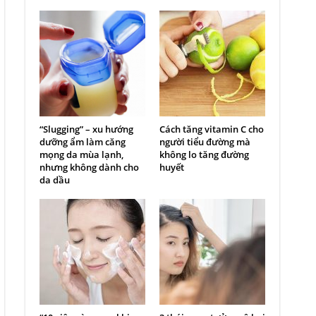
“Slugging” – xu hướng
Cách tăng vitamin C cho
dưỡng ẩm làm căng
người tiểu đường mà
mọng da mùa lạnh,
không lo tăng đường
nhưng không dành cho
huyết
da dầu