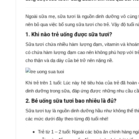
Ngoài sữa mẹ, sữa tươi là nguồn dinh dưỡng vô cùng tố
nên bỏ qua việc bổ sung sữa tươi cho trẻ. Vậy độ tuổi n
1. Khi nào trẻ uống được sữa tươi?
Sữa tươi chứa nhiều hàm lượng đạm, vitamin và khoáng c
có chứa hàm lượng đạm cao nên không phù hợp với trẻ c
cho thận và dạ dày của bé trở nên nặng nề.
Khi trẻ trên 1 tuổi: Lúc này hệ tiêu hóa của trẻ đã ho
dinh dưỡng trong sữa, đáp ứng được những nhu cầu cần t
2. Bé uống sữa tươi bao nhiêu là đủ?
Sữa tươi tuy là nguồn dinh dưỡng hầu như không thể th
các mức dưới đây theo từng độ tuổi nhé!
Trẻ từ 1 – 2 tuổi: Ngoài các bữa ăn chính hàng n