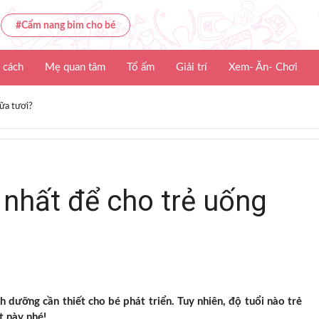
#Cẩm nang bỉm cho bé
 cách
Mẹ quan tâm
Tổ ấm
Giải trí
Xem- Ăn- Chơi
ữa tươi?
 nhất để cho trẻ uống
 dưỡng cần thiết cho bé phát triển. Tuy nhiên, độ tuổi nào trẻ
t này nhé!