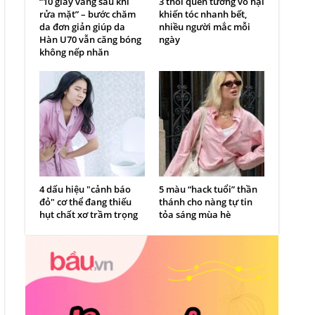
“10 giây vàng sau khi
3 thói quen tưởng vô hại
rửa mặt” – bước chăm
khiến tóc nhanh bết,
da đơn giản giúp da
nhiều người mắc mỗi
Hàn U70 vẫn căng bóng
ngày
không nếp nhăn
4 dấu hiệu "cảnh báo
5 màu “hack tuổi” thần
đỏ" cơ thể đang thiếu
thánh cho nàng tự tin
hụt chất xơ trầm trọng
tỏa sáng mùa hè