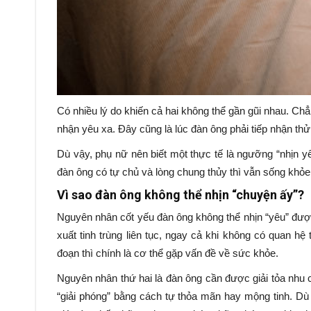
Có nhiều lý do khiến cả hai không thể gần gũi nhau. Chẳ
nhận yêu xa. Đây cũng là lúc đàn ông phải tiếp nhận t
Dù vậy, phụ nữ nên biết một thực tế là ngưỡng “nhịn yê
đàn ông có tự chủ và lòng chung thủy thì vẫn sống khỏ
Vì sao đàn ông không thể nhịn “chuyện ấy”?
Nguyên nhân cốt yếu đàn ông không thể nhịn “yêu” được
xuất tinh trùng liên tục, ngay cả khi không có quan hệ
đoạn thì chính là cơ thể gặp vấn đề về sức khỏe.
Nguyên nhân thứ hai là đàn ông cần được giải tỏa nhu 
“giải phóng” bằng cách tự thỏa mãn hay mộng tinh. Dù v