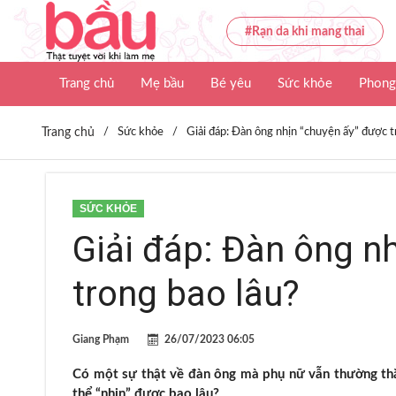
#Rạn da khi mang thai
Trang chủ
Mẹ bầu
Bé yêu
Sức khỏe
Phong
Trang chủ
/
Sức khỏe
/
Giải đáp: Đàn ông nhịn “chuyện ấy” được t
SỨC KHỎE
Giải đáp: Đàn ông n
trong bao lâu?
Giang Phạm
26/07/2023 06:05
Có một sự thật về đàn ông mà phụ nữ vẫn thường thắc
thể “nhịn” được bao lâu?