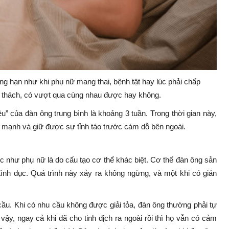
ng hạn như khi phụ nữ mang thai, bệnh tật hay lúc phải chấp
hử thách, có vượt qua cùng nhau được hay không.
u” của đàn ông trung bình là khoảng 3 tuần. Trong thời gian này,
e mạnh và giữ được sự tỉnh táo trước cám dỗ bên ngoài.
 như phụ nữ là do cấu tạo cơ thể khác biệt. Cơ thể đàn ông sản
 tình dục. Quá trình này xảy ra không ngừng, và một khi có gián
cầu. Khi có nhu cầu không được giải tỏa, đàn ông thường phải tự
ậy, ngay cả khi đã cho tinh dịch ra ngoài rồi thì họ vẫn có cảm