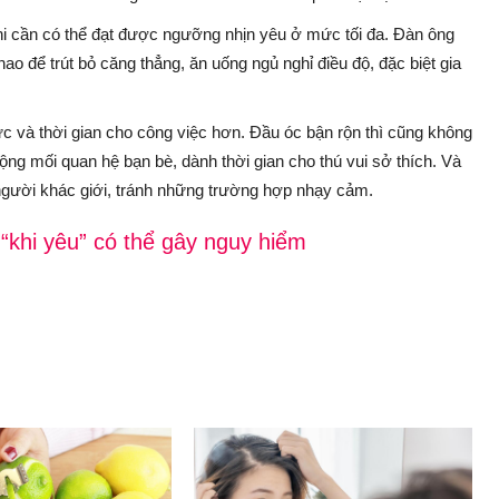
khi cần có thể đạt được ngưỡng nhịn yêu ở mức tối đa. Đàn ông
ao để trút bỏ căng thẳng, ăn uống ngủ nghỉ điều độ, đặc biệt gia
ức và thời gian cho công việc hơn. Đầu óc bận rộn thì cũng không
ng mối quan hệ bạn bè, dành thời gian cho thú vui sở thích. Và
i người khác giới, tránh những trường hợp nhạy cảm.
“khi yêu” có thể gây nguy hiểm