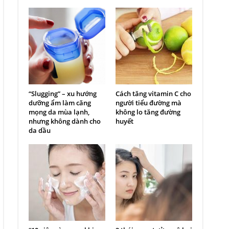
“Slugging” – xu hướng
Cách tăng vitamin C cho
dưỡng ẩm làm căng
người tiểu đường mà
mọng da mùa lạnh,
không lo tăng đường
nhưng không dành cho
huyết
da dầu