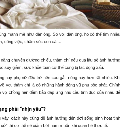
ũng mạnh mẽ như đàn ông. So với đàn ông, họ có thể tìm nhiều
m, công việc, chăm sóc con cái…
c năng chuyện giường chiếu, thậm chí nếu quá lâu sẽ ảnh hưởng
ục suy giảm, sức khỏe toàn cơ thể cũng bị tác động xấu.
ông hay phụ nữ đều trở nên cáu gắt, nóng nảy hơn rất nhiều. Khi
 về vợ, thậm chí là có những hành động vũ phu bộc phát. Chính
 do vợ chồng nên đảm bảo đáp ứng nhu cầu tình dục của nhau để
ạng phải “nhịn yêu”?
ù vậy, cách này cũng dễ ảnh hưởng đến đời sống sinh hoạt tình
ự xử” thì cơ thể sẽ giảm bớt ham muốn khi quan hệ thực tế.