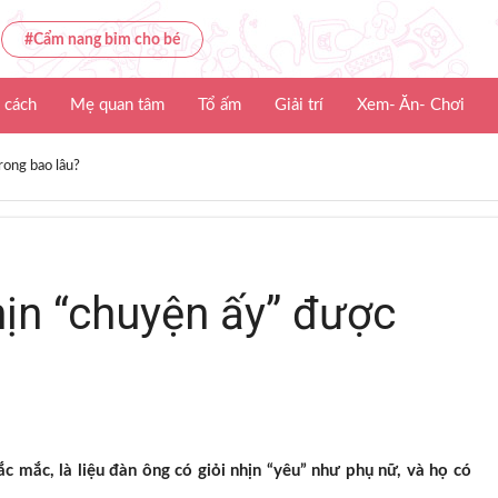
#Cẩm nang bỉm cho bé
 cách
Mẹ quan tâm
Tổ ấm
Giải trí
Xem- Ăn- Chơi
rong bao lâu?
hịn “chuyện ấy” được
 mắc, là liệu đàn ông có giỏi nhịn “yêu” như phụ nữ, và họ có