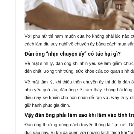
Với phụ nữ thì ham muốn của họ không phải lúc nào c
cách làm dịu suy nghĩ về chuyện ấy bằng cách mua sắ
Đàn ông “nhịn chuyện ấy” có tác hại gì?
Về mặt sinh lý, đàn ông khi nhịn yêu sẽ làm giảm chứ
đến chất lượng tinh trùng, sức khỏe của cơ quan sinh d
Về mặt tâm lý, khi thiếu thốn chuyện ấy thì dù là đàn 
nhịn yêu quá lâu, đàn ông sẽ cảm thấy không hài lòng
điều này sẽ khiến cho hôn nhân dễ rạn vỡ. Đây là lý
giữ hạnh phúc gia đình.
Vậy đàn ông phải làm sao khi lâm vào tình tr
Đàn ông thường dùng cách truyền thống là “tự xử”. D
dục sau này. Vì khi đã quen với những kích thích khi “t