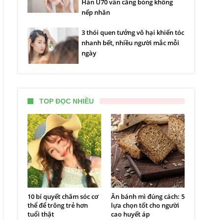
Hàn U70 vẫn căng bóng không
nếp nhăn
3 thói quen tưởng vô hại khiến tóc
nhanh bết, nhiều người mắc mỗi
ngày
TOP ĐỌC NHIỀU
10 bí quyết chăm sóc cơ
Ăn bánh mì đúng cách: 5
thể để trông trẻ hơn
lựa chọn tốt cho người
tuổi thật
cao huyết áp