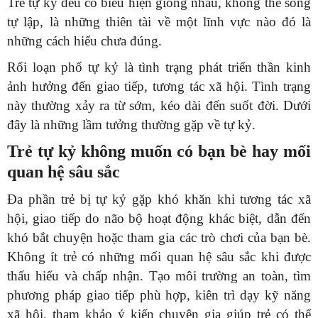
Trẻ tự kỷ đều có biểu hiện giống nhau, không thể sống
tự lập, là những thiên tài về một lĩnh vực nào đó là
những cách hiểu chưa đúng.
Rối loạn phổ tự kỷ là tình trạng phát triển thần kinh
ảnh hưởng đến giao tiếp, tương tác xã hội. Tình trạng
này thường xảy ra từ sớm, kéo dài đến suốt đời. Dưới
đây là những lầm tưởng thường gặp về tự kỷ.
Trẻ tự kỷ không muốn có bạn bè hay mối
quan hệ sâu sắc
Đa phần trẻ bị tự kỷ gặp khó khăn khi tương tác xã
hội, giao tiếp do não bộ hoạt động khác biệt, dẫn đến
khó bắt chuyện hoặc tham gia các trò chơi của bạn bè.
Không ít trẻ có những mối quan hệ sâu sắc khi được
thấu hiểu và chấp nhận. Tạo môi trường an toàn, tìm
phương pháp giao tiếp phù hợp, kiên trì dạy kỹ năng
xã hội, tham khảo ý kiến chuyên gia giúp trẻ có thể