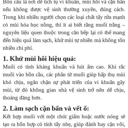
Bồn cầu là nơi dễ tích tụ vi khuẩn, mùi hôi và cặn bẩn
nếu không được vệ sinh thường xuyên, đúng cách.
Trong khi nhiều người chọn các loại chất tẩy rửa mạnh
có mùi hóa học nồng, thì ít ai biết rằng muối trắng –
nguyên liệu quen thuộc trong căn bếp lại có thể mang
đến hiệu quả làm sạch, khử mùi tự nhiên mà không tốn
nhiều chi phí.
1. Khử mùi hôi hiệu quả:
Muối có tính kháng khuẩn và hút ẩm cao. Khi rắc
muối vào bồn cầu, các phân tử muối giúp hấp thụ mùi
khó chịu, ngăn chặn sự phát triển của vi khuẩn gây
mùi, từ đó không gian nhà vệ sinh trở nên dễ chịu,
thoáng đãng hơn.
2. Làm sạch cặn bẩn và vết ố:
Kết hợp muối với một chút giấm hoặc nước nóng sẽ
tạo ra hỗn hợp có tính tẩy nhẹ, giúp đánh bay cặn vôi,