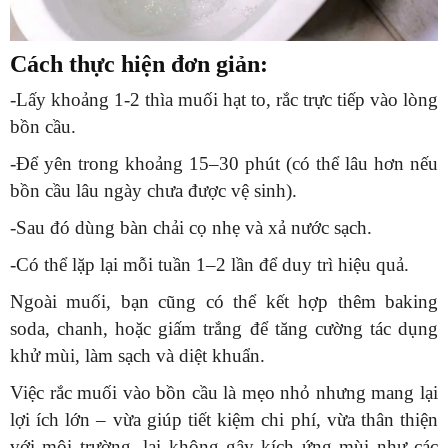
Cách thực hiện đơn giản:
-Lấy khoảng 1-2 thìa muối hạt to, rắc trực tiếp vào lòng
bồn cầu.
-Để yên trong khoảng 15–30 phút (có thể lâu hơn nếu
bồn cầu lâu ngày chưa được vệ sinh).
-Sau đó dùng bàn chải cọ nhẹ và xả nước sạch.
-Có thể lặp lại mỗi tuần 1–2 lần để duy trì hiệu quả.
Ngoài muối, bạn cũng có thể kết hợp thêm baking
soda, chanh, hoặc giấm trắng để tăng cường tác dụng
khử mùi, làm sạch và diệt khuẩn.
Việc rắc muối vào bồn cầu là mẹo nhỏ nhưng mang lại
lợi ích lớn – vừa giúp tiết kiệm chi phí, vừa thân thiện
với môi trường, lại không gây kích ứng mùi như các