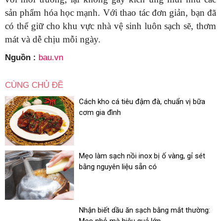
sản phẩm hóa học mạnh. Với thao tác đơn giản, bạn đã
có thể giữ cho khu vực nhà vệ sinh luôn sạch sẽ, thơm
mát và dễ chịu mỗi ngày.
Nguồn :
bau.vn
CÙNG CHỦ ĐỀ
Cách kho cá tiêu đậm đà, chuẩn vị bữa
cơm gia đình
Mẹo làm sạch nồi inox bị ố vàng, gỉ sét
bằng nguyên liệu sẵn có
Nhận biết dầu ăn sạch bằng mắt thường: