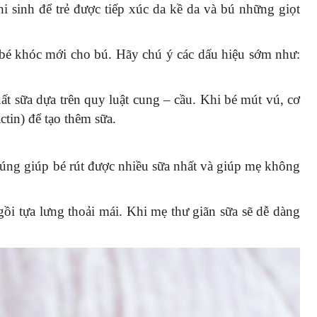
i sinh để trẻ được tiếp xúc da kề da và bú những giọt
bé khóc mới cho bú. Hãy chú ý các dấu hiệu sớm như:
t sữa dựa trên quy luật cung – cầu. Khi bé mút vú, cơ
ctin) để tạo thêm sữa.
ng giúp bé rút được nhiều sữa nhất và giúp mẹ không
ồi tựa lưng thoải mái. Khi mẹ thư giãn sữa sẽ dễ dàng