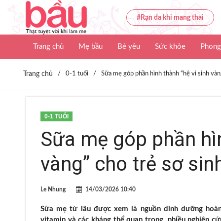
#Rạn da khi mang thai
Trang chủ
Mẹ bầu
Bé yêu
Sức khỏe
Phong
Trang chủ
/
0-1 tuổi
/
Sữa mẹ góp phần hình thành “hệ vi sinh vàn
0-1 TUỔI
Sữa mẹ góp phần hìn
vàng” cho trẻ sơ sin
Le Nhung
14/03/2026 10:40
Sữa mẹ từ lâu được xem là nguồn dinh dưỡng hoàn 
vitamin và các kháng thể quan trọng, nhiều nghiên 