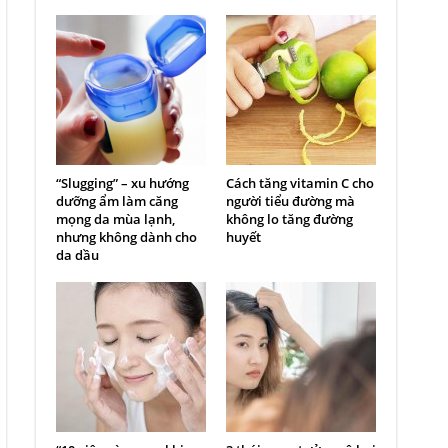
“Slugging” – xu hướng
Cách tăng vitamin C cho
dưỡng ẩm làm căng
người tiểu đường mà
mọng da mùa lạnh,
không lo tăng đường
nhưng không dành cho
huyết
da dầu