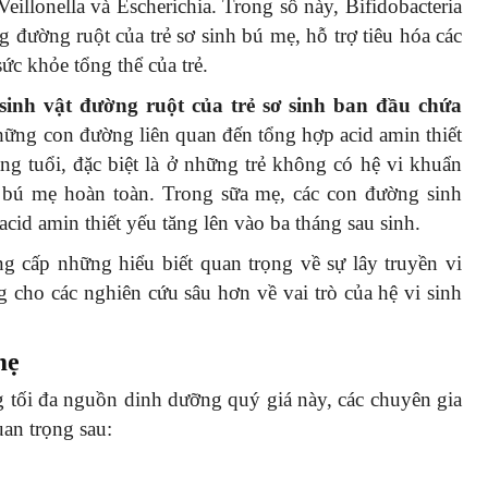
Veillonella và Escherichia. Trong số này, Bifidobacteria
g đường ruột của trẻ sơ sinh bú mẹ, hỗ trợ tiêu hóa các
ức khỏe tổng thể của trẻ.
 sinh vật đường ruột của trẻ sơ sinh ban đầu chứa
 những con đường liên quan đến tổng hợp acid amin thiết
ng tuổi, đặc biệt là ở những trẻ không có hệ vi khuẩn
 bú mẹ hoàn toàn. Trong sữa mẹ, các con đường sinh
cid amin thiết yếu tăng lên vào ba tháng sau sinh.
g cấp những hiểu biết quan trọng về sự lây truyền vi
g cho các nghiên cứu sâu hơn về vai trò của hệ vi sinh
 mẹ
 tối đa nguồn dinh dưỡng quý giá này, các chuyên gia
an trọng sau: