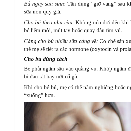
Bú ngay sau sinh
: Tận dụng “giờ vàng” sau kh
sữa non quý giá.
Cho bú theo nhu cầu
: Không nên đợi đến khi 
bé liếm môi, mút tay hoặc quay đầu tìm vú.
Càng cho bú nhiều sữa càng về:
Cơ chế sản xuấ
thể mẹ sẽ tiết ra các hormone (oxytocin và prola
Cho bú đúng cách
Bé phải ngậm sâu vào quầng vú. Khớp ngậm đú
bị đau rát hay nứt cổ gà.
Khi cho bé bú, mẹ có thể nằm nghiêng hoặc ng
“xuống” hơn.