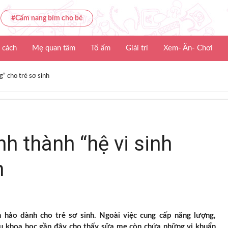
#Cẩm nang bỉm cho bé
 cách
Mẹ quan tâm
Tổ ấm
Giải trí
Xem- Ăn- Chơi
g” cho trẻ sơ sinh
h thành “hệ vi sinh
h
hảo dành cho trẻ sơ sinh. Ngoài việc cung cấp năng lượng,
cứu khoa học gần đây cho thấy sữa mẹ còn chứa những vi khuẩn