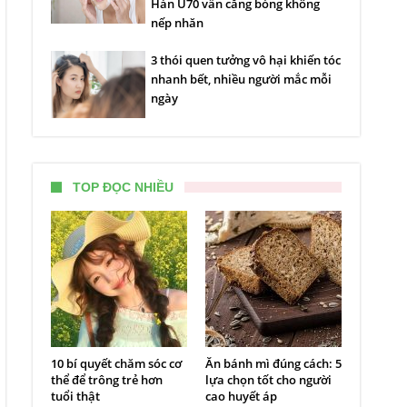
Hàn U70 vẫn căng bóng không
nếp nhăn
3 thói quen tưởng vô hại khiến tóc
nhanh bết, nhiều người mắc mỗi
ngày
TOP ĐỌC NHIỀU
10 bí quyết chăm sóc cơ
Ăn bánh mì đúng cách: 5
thể để trông trẻ hơn
lựa chọn tốt cho người
tuổi thật
cao huyết áp