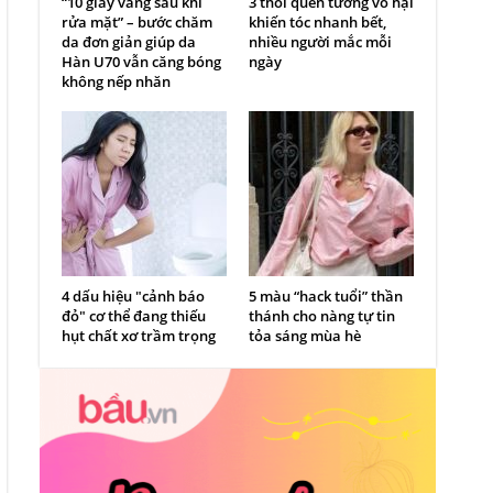
“10 giây vàng sau khi
3 thói quen tưởng vô hại
rửa mặt” – bước chăm
khiến tóc nhanh bết,
da đơn giản giúp da
nhiều người mắc mỗi
Hàn U70 vẫn căng bóng
ngày
không nếp nhăn
4 dấu hiệu "cảnh báo
5 màu “hack tuổi” thần
đỏ" cơ thể đang thiếu
thánh cho nàng tự tin
hụt chất xơ trầm trọng
tỏa sáng mùa hè