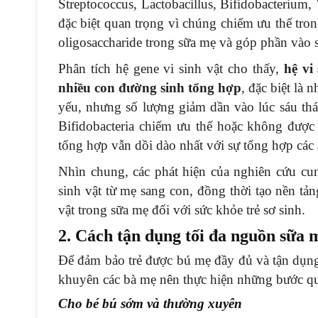
Streptococcus, Lactobacillus, Bifidobacterium, 
đặc biệt quan trọng vì chúng chiếm ưu thế tron
oligosaccharide trong sữa mẹ và góp phần vào s
Phân tích hệ gene vi sinh vật cho thấy,
hệ vi
nhiều con đường sinh tổng hợp
, đặc biệt là
yếu, nhưng số lượng giảm dần vào lúc sáu thá
Bifidobacteria chiếm ưu thế hoặc không được
tổng hợp vẫn dồi dào nhất với sự tổng hợp các a
Nhìn chung, các phát hiện của nghiên cứu cun
sinh vật từ mẹ sang con, đồng thời tạo nền tản
vật trong sữa mẹ đối với sức khỏe trẻ sơ sinh.
2. Cách tận dụng tối đa nguồn sữa
Để đảm bảo trẻ được bú mẹ đầy đủ và tận dụng
khuyên các bà mẹ nên thực hiện những bước qu
Cho bé bú sớm và thường xuyên