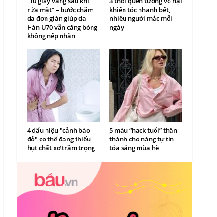
“10 giây vàng sau khi
3 thói quen tưởng vô hại
rửa mặt” – bước chăm
khiến tóc nhanh bết,
da đơn giản giúp da
nhiều người mắc mỗi
Hàn U70 vẫn căng bóng
ngày
không nếp nhăn
4 dấu hiệu "cảnh báo
5 màu “hack tuổi” thần
đỏ" cơ thể đang thiếu
thánh cho nàng tự tin
hụt chất xơ trầm trọng
tỏa sáng mùa hè