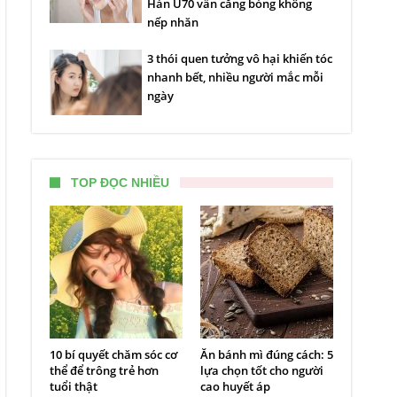
Hàn U70 vẫn căng bóng không
nếp nhăn
3 thói quen tưởng vô hại khiến tóc
nhanh bết, nhiều người mắc mỗi
ngày
TOP ĐỌC NHIỀU
10 bí quyết chăm sóc cơ
Ăn bánh mì đúng cách: 5
thể để trông trẻ hơn
lựa chọn tốt cho người
tuổi thật
cao huyết áp