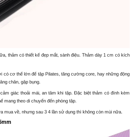
iữa, thảm có thiết kế đẹp mắt, sành điệu. Thảm dày 1 cm có kích
i có cơ thể lớn để tập Pilates, tăng cường core, hay những động
nâng chân, gập bụng.
 cảm giác thoải mái, an tâm khi tập. Đặc biệt thảm có đính kèm
 thể mang theo di chuyển đến phòng tập.
a mua về, nhưng sau 3 4 lần sử dụng thì không còn mùi nữa.
 5mm