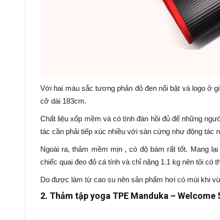
Với hai màu sắc tương phản đỏ đen nổi bật và logo ở g
cỡ dài 183cm.
Chất liệu xốp mềm và có tính đàn hồi đủ để những ngườ
tác cần phải tiếp xúc nhiều với sàn cứng như động tác 
Ngoài ra, thảm mềm mịn , có độ bám rất tốt. Mang lại
chiếc quai đeo đỏ cá tính và chỉ nặng 1.1 kg nên tôi có
Do được làm từ cao su nên sản phẩm hơi có mùi khi vừ
2. Thảm tập yoga TPE Manduka – Welcome