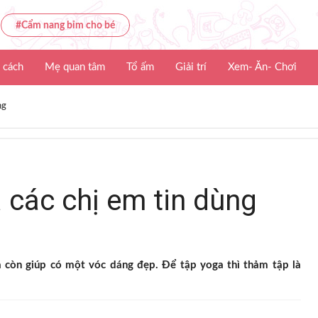
#Cẩm nang bỉm cho bé
 cách
Mẹ quan tâm
Tổ ấm
Giải trí
Xem- Ăn- Chơi
ng
 các chị em tin dùng
mà còn giúp có một vóc dáng đẹp. Để tập yoga thì thảm tập là