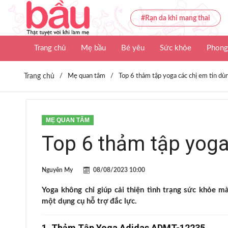
#Rạn da khi mang thai
Trang chủ
Mẹ bầu
Bé yêu
Sức khỏe
Phong
Trang chủ
/
Mẹ quan tâm
/
Top 6 thảm tập yoga các chị em tin dù
MẸ QUAN TÂM
Top 6 thảm tập yoga
Nguyên My
08/08/2023 10:00
Yoga không chỉ giúp cải thiện tình trạng sức khỏe 
một dụng cụ hỗ trợ đắc lực.
1. Thảm Tập Yoga Adidas ADMT-12235