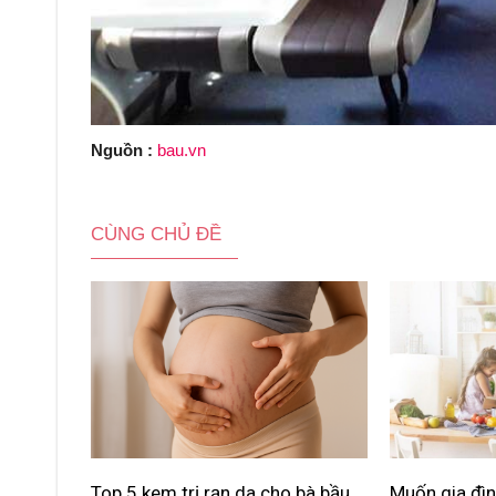
Nguồn :
bau.vn
CÙNG CHỦ ĐỀ
Top 5 kem trị rạn da cho bà bầu
Muốn gia đìn