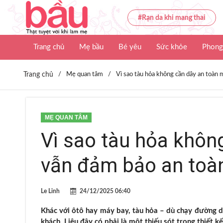
#Rạn da khi mang thai
Trang chủ
Mẹ bầu
Bé yêu
Sức khỏe
Phong
Trang chủ
/
Mẹ quan tâm
/
Vì sao tàu hỏa không cần dây an toàn
MẸ QUAN TÂM
Vì sao tàu hỏa khôn
vẫn đảm bảo an toà
Le Linh
24/12/2025 06:40
Khác với ôtô hay máy bay, tàu hỏa – dù chạy đường dà
khách. Liệu đây có phải là một thiếu sót trong thiết k