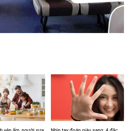
h yên ấm, người xưa
Nhìn tay đoán giàu sang: 4 đặc