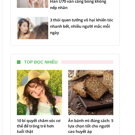
Hàn U70 vẫn căng bóng không
nếp nhăn
3 thói quen tưởng vô hại khiến tóc
nhanh bết, nhiều người mắc mỗi
ngày
TOP ĐỌC NHIỀU
10 bí quyết chăm sóc cơ
Ăn bánh mì đúng cách: 5
thể để trông trẻ hơn
lựa chọn tốt cho người
tuổi thật
cao huyết áp