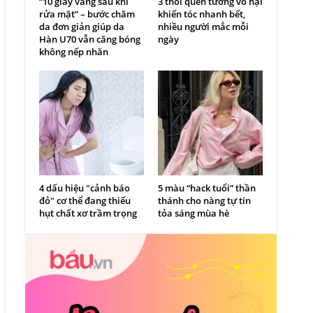
“10 giây vàng sau khi
3 thói quen tưởng vô hại
rửa mặt” – bước chăm
khiến tóc nhanh bết,
da đơn giản giúp da
nhiều người mắc mỗi
Hàn U70 vẫn căng bóng
ngày
không nếp nhăn
4 dấu hiệu "cảnh báo
5 màu “hack tuổi” thần
đỏ" cơ thể đang thiếu
thánh cho nàng tự tin
hụt chất xơ trầm trọng
tỏa sáng mùa hè