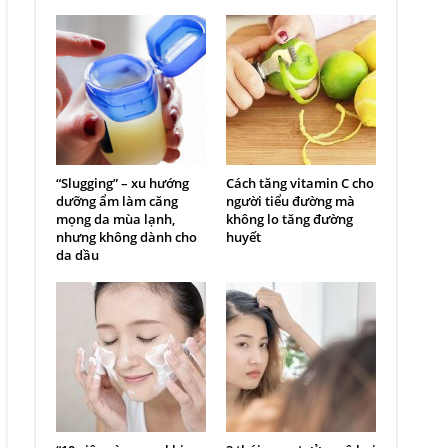
“Slugging” – xu hướng
Cách tăng vitamin C cho
dưỡng ẩm làm căng
người tiểu đường mà
mọng da mùa lạnh,
không lo tăng đường
nhưng không dành cho
huyết
da dầu