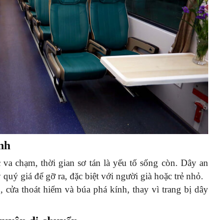
nh
va chạm, thời gian sơ tán là yếu tố sống còn. Dây an
quý giá để gỡ ra, đặc biệt với người già hoặc trẻ nhỏ.
g, cửa thoát hiểm và búa phá kính, thay vì trang bị dây