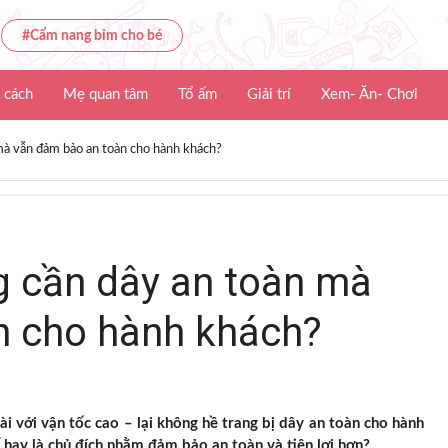
#Cẩm nang bỉm cho bé
 cách
Mẹ quan tâm
Tổ ấm
Giải trí
Xem- Ăn- Chơi
 mà vẫn đảm bảo an toàn cho hành khách?
g cần dây an toàn mà
n cho hành khách?
i với vận tốc cao – lại không hề trang bị dây an toàn cho hành
ế hay là chủ đích nhằm đảm bảo an toàn và tiện lợi hơn?