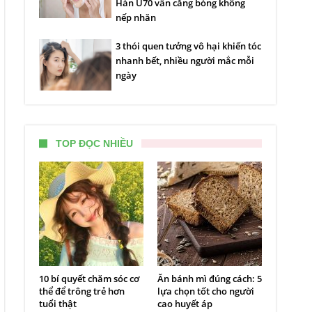
Hàn U70 vẫn căng bóng không
nếp nhăn
3 thói quen tưởng vô hại khiến tóc
nhanh bết, nhiều người mắc mỗi
ngày
TOP ĐỌC NHIỀU
10 bí quyết chăm sóc cơ
Ăn bánh mì đúng cách: 5
thể để trông trẻ hơn
lựa chọn tốt cho người
tuổi thật
cao huyết áp