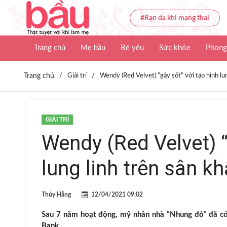
#Rạn da khi mang thai
Trang chủ
Mẹ bầu
Bé yêu
Sức khỏe
Phong
Trang chủ
/
Giải trí
/
Wendy (Red Velvet) “gây sốt” với tạo hình lu
GIẢI TRÍ
Wendy (Red Velvet) “
lung linh trên sân k
Thúy Hằng
12/04/2021 09:02
Sau 7 năm hoạt động, mỹ nhân nhà “Nhung đỏ” đã có 
Bank.