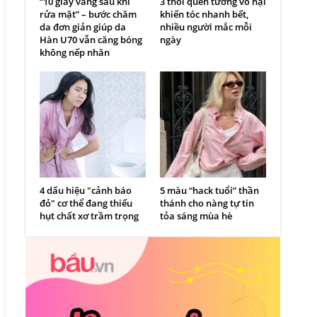
“10 giây vàng sau khi
3 thói quen tưởng vô hại
rửa mặt” – bước chăm
khiến tóc nhanh bết,
da đơn giản giúp da
nhiều người mắc mỗi
Hàn U70 vẫn căng bóng
ngày
không nếp nhăn
4 dấu hiệu "cảnh báo
5 màu “hack tuổi” thần
đỏ" cơ thể đang thiếu
thánh cho nàng tự tin
hụt chất xơ trầm trọng
tỏa sáng mùa hè