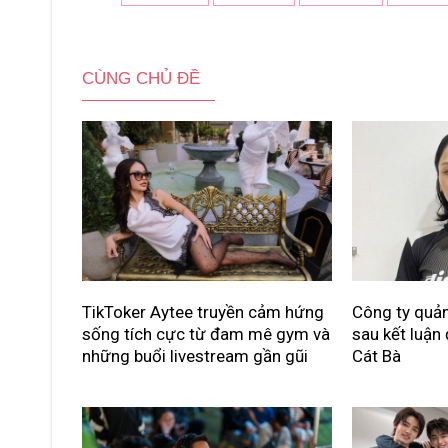
CÙNG CHỦ ĐỀ
TikToker Aytee truyền cảm hứng
Công ty quản 
sống tích cực từ đam mê gym và
sau kết luận 
những buổi livestream gần gũi
Cát Bà