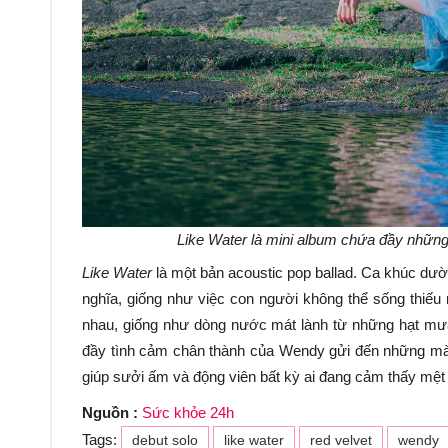
Like Water
là mini album chứa đầy những 
Like Water
là một bản acoustic pop ballad. Ca khúc dư
nghĩa, giống như việc con người không thể sống thiếu
nhau, giống như dòng nước mát lành từ những hạt mưa 
đầy tình cảm chân thành của Wendy gửi đến những m
giúp sưởi ấm và động viên bất kỳ ai đang cảm thấy mệt 
Nguồn :
Sức khỏe 24h
Tags:
debut solo
like water
red velvet
wendy