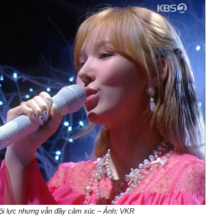
 nội lực nhưng vẫn đầy cảm xúc – Ảnh: VKR