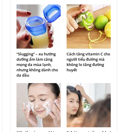
“Slugging” – xu hướng
Cách tăng vitamin C cho
dưỡng ẩm làm căng
người tiểu đường mà
mọng da mùa lạnh,
không lo tăng đường
nhưng không dành cho
huyết
da dầu