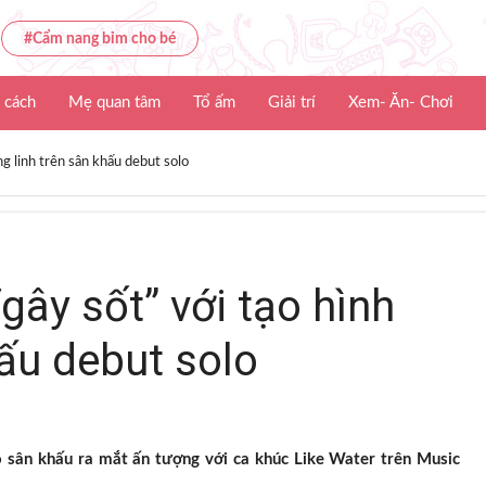
#Cẩm nang bỉm cho bé
 cách
Mẹ quan tâm
Tổ ấm
Giải trí
Xem- Ăn- Chơi
ng linh trên sân khấu debut solo
gây sốt” với tạo hình
hấu debut solo
sân khấu ra mắt ấn tượng với ca khúc Like Water trên Music