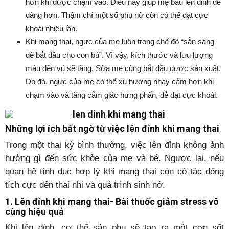
hơn khi được chạm vào. Điều này giúp mẹ bầu lên đỉnh dễ
dàng hơn. Thậm chí một số phụ nữ còn có thể đạt cực
khoái nhiều lần.
Khi mang thai, ngực của mẹ luôn trong chế độ “sẵn sàng
để bắt đầu cho con bú”. Vì vậy, kích thước và lưu lượng
máu đến vú sẽ tăng. Sữa mẹ cũng bắt đầu được sản xuất.
Do đó, ngực của mẹ có thể xu hướng nhạy cảm hơn khi
chạm vào và tăng cảm giác hưng phấn, dễ đạt cực khoái.
Những lợi ích bất ngờ từ việc lên đỉnh khi mang thai
Trong một thai kỳ bình thường, việc lên đỉnh không ảnh
hưởng gì đến sức khỏe của mẹ và bé. Ngược lại, nếu
quan hệ tình dục hợp lý khi mang thai còn có tác động
tích cực đến thai nhi và quá trình sinh nở.
1. Lên đỉnh khi mang thai- Bài thuốc giảm stress vô
cùng hiệu quả
Khi lên đỉnh, cơ thể sản phụ sẽ tạo ra một cơn sốt