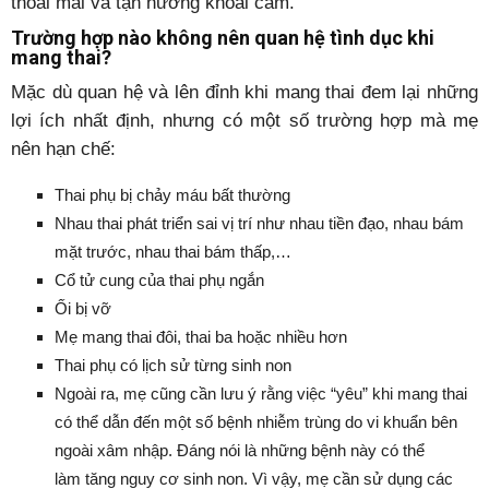
thoải mái và tận hưởng khoái cảm.
Trường hợp nào không nên quan hệ tình dục khi
mang thai?
Mặc dù quan hệ và lên đỉnh khi mang thai đem lại những
lợi ích nhất định, nhưng có một số trường hợp mà mẹ
nên hạn chế:
Thai phụ bị chảy máu bất thường
Nhau thai phát triển sai vị trí như nhau tiền đạo, nhau bám
mặt trước, nhau thai bám thấp,…
Cổ tử cung của thai phụ ngắn
Ối bị vỡ
Mẹ mang thai đôi, thai ba hoặc nhiều hơn
Thai phụ có lịch sử từng sinh non
Ngoài ra, mẹ cũng cần lưu ý rằng việc “yêu” khi mang thai
có thể dẫn đến một số bệnh nhiễm trùng do vi khuẩn bên
ngoài xâm nhập. Đáng nói là những bệnh này có thể
làm tăng nguy cơ sinh non. Vì vậy, mẹ cần sử dụng các