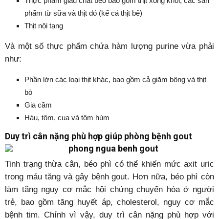
Thực phẩm giàu chất béo bao gồm thịt xông khói, các sản
phẩm từ sữa và thịt đỏ (kể cả thịt bê)
Thịt nội tạng
Và một số thực phẩm chứa hàm lượng purine vừa phải
như:
Phần lớn các loại thịt khác, bao gồm cả giăm bông và thịt
bò
Gia cầm
Hàu, tôm, cua và tôm hùm
Duy trì cân nặng phù hợp giúp phòng bệnh gout
Tinh trạng thừa cân, béo phì có thể khiến mức axit uric
trong máu tăng và gây bệnh gout. Hơn nữa, béo phì còn
làm tăng nguy cơ mắc hội chứng chuyển hóa ở người
trẻ, bao gồm tăng huyết áp, cholesterol, nguy cơ mắc
bệnh tim. Chính vì vậy, duy trì cân nặng phù hợp với