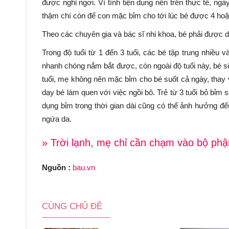
được nghỉ ngơi. Vì tính tiện dụng nên trên thực tế, ng
thậm chí còn để con mặc bỉm cho tới lúc bé được 4 hoặc
Theo các chuyên gia và bác sĩ nhi khoa, bé phải được dạ
Trong độ tuổi từ 1 đến 3 tuổi, các bé tập trung nhiều và
nhanh chóng nắm bắt được, còn ngoài độ tuổi này, bé s
tuổi, mẹ không nên mặc bỉm cho bé suốt cả ngày, thay v
dạy bé làm quen với việc ngồi bô. Trẻ từ 3 tuổi bỏ bỉm s
dụng bỉm trong thời gian dài cũng có thể ảnh hưởng đế
ngứa da.
» Trời lạnh, mẹ chỉ cần chạm vào bộ phận
Nguồn :
bau.vn
CÙNG CHỦ ĐỀ