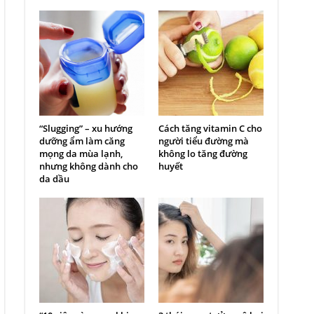
“Slugging” – xu hướng
Cách tăng vitamin C cho
dưỡng ẩm làm căng
người tiểu đường mà
mọng da mùa lạnh,
không lo tăng đường
nhưng không dành cho
huyết
da dầu