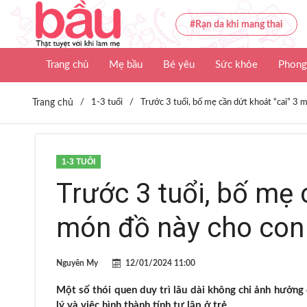
#Rạn da khi mang thai
Trang chủ
Mẹ bầu
Bé yêu
Sức khỏe
Phong
Trang chủ
/
1-3 tuổi
/
Trước 3 tuổi, bố mẹ cần dứt khoát “cai” 3 
1-3 TUỔI
Trước 3 tuổi, bố mẹ 
món đồ này cho con
Nguyên My
12/01/2024 11:00
Một số thói quen duy trì lâu dài không chỉ ảnh hưởng
lý và việc hình thành tính tự lập ở trẻ.