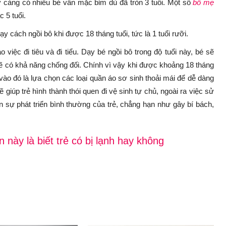
ày càng có nhiều bé vẫn mặc bỉm dù đã tròn 3 tuổi. Một số
bố mẹ
 5 tuổi.
y cách ngồi bô khi được 18 tháng tuổi, tức là 1 tuổi rưỡi.
o việc đi tiêu và đi tiểu. Dạy bé ngồi bô trong độ tuổi này, bé sẽ
ẽ có khả năng chống đối. Chính vì vậy khi được khoảng 18 tháng
ào đó là lựa chọn các loại quần áo sơ sinh thoải mái để dễ dàng
ẽ giúp trẻ hình thành thói quen đi vệ sinh tự chủ, ngoài ra việc sử
n sự phát triển bình thường của trẻ, chẳng hạn như gây bí bách,
 này là biết trẻ có bị lạnh hay không