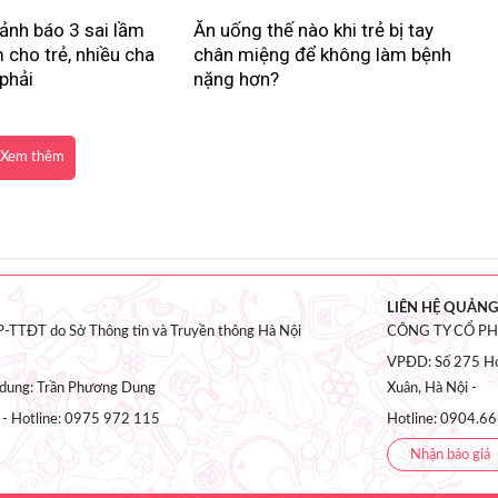
ảnh báo 3 sai lầm
Ăn uống thế nào khi trẻ bị tay
 cho trẻ, nhiều cha
chân miệng để không làm bệnh
phải
nặng hơn?
Xem thêm
LIÊN HỆ QUẢNG
-TTĐT do Sở Thông tin và Truyền thông Hà Nội
CÔNG TY CỔ P
VPĐD: Số 275 Ho
i dung: Trần Phương Dung
Xuân, Hà Nội -
 - Hotline: 0975 972 115
Hotline: 0904.66
Nhận báo giá