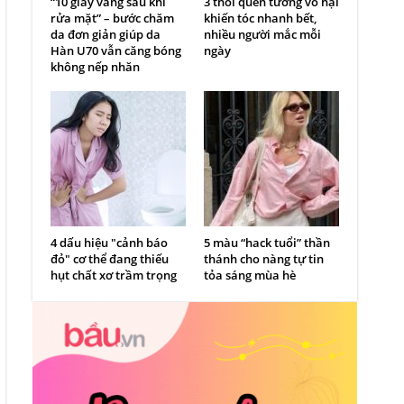
“10 giây vàng sau khi
3 thói quen tưởng vô hại
rửa mặt” – bước chăm
khiến tóc nhanh bết,
da đơn giản giúp da
nhiều người mắc mỗi
Hàn U70 vẫn căng bóng
ngày
không nếp nhăn
4 dấu hiệu "cảnh báo
5 màu “hack tuổi” thần
đỏ" cơ thể đang thiếu
thánh cho nàng tự tin
hụt chất xơ trầm trọng
tỏa sáng mùa hè