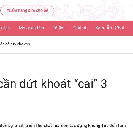
#Cẩm nang bỉm cho bé
 cách
Mẹ quan tâm
Tổ ấm
Giải trí
Xem- Ăn- Chơi
món đồ này cho con
cần dứt khoát “cai” 3
 đến sự phát triển thể chất mà còn tác động không tốt đến tâm