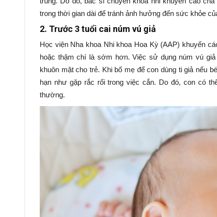
trùng. Do đó, bác sĩ chuyên khoa nhi khuyến cáo ch
trong thời gian dài để tránh ảnh hưởng đến sức khỏe của
2. Trước 3 tuổi cai núm vú giả
Học viện Nha khoa Nhi khoa Hoa Kỳ (AAP) khuyến cáo
hoặc thậm chí là sớm hơn. Việc sử dụng núm vú giả ké
khuôn mặt cho trẻ. Khi bố mẹ để con dùng ti giả nếu bé
hạn như gặp rắc rối trong việc cắn. Do đó, con có t
thường.