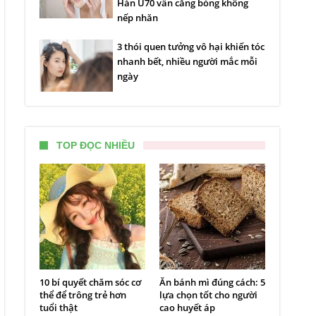
Hàn U70 vẫn căng bóng không
nếp nhăn
3 thói quen tưởng vô hại khiến tóc
nhanh bết, nhiều người mắc mỗi
ngày
TOP ĐỌC NHIỀU
10 bí quyết chăm sóc cơ
Ăn bánh mì đúng cách: 5
thể để trông trẻ hơn
lựa chọn tốt cho người
tuổi thật
cao huyết áp