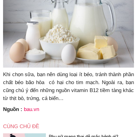
Khi chọn sữa, bạn nên dùng loại ít béo, tránh thành phần
chất béo bão hòa có hại cho tim mạch. Ngoài ra, bạn
cũng chú ý đến những nguồn vitamin B12 tiềm tàng khác
từ thịt bò, trứng, cá biển…
Nguồn :
bau.vn
CÙNG CHỦ ĐỀ
Phụ nữ mang thai dễ mắc bệnh gì?