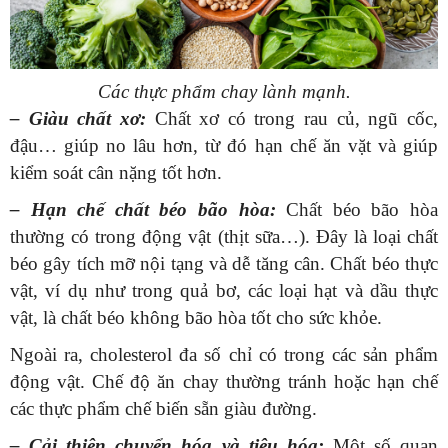
Các thực phẩm chay lành mạnh.
– Giàu chất xơ:
Chất xơ có trong rau củ, ngũ cốc,
đậu… giúp no lâu hơn, từ đó hạn chế ăn vặt và giúp
kiểm soát cân nặng tốt hơn.
– Hạn chế chất béo bão hòa:
Chất béo bão hòa
thường có trong động vật (thịt sữa…). Đây là loại chất
béo gây tích mỡ nội tạng và dễ tăng cân. Chất béo thực
vật, ví dụ như trong quả bơ, các loại hạt và dầu thực
vật, là chất béo không bão hòa tốt cho sức khỏe.
Ngoài ra, cholesterol đa số chỉ có trong các sản phẩm
động vật. Chế độ ăn chay thường tránh hoặc hạn chế
các thực phẩm chế biến sẵn giàu đường.
– Cải thiện chuyển hóa và tiêu hóa:
Một số quan