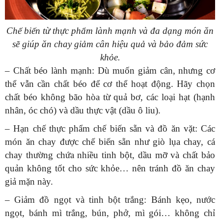
Chế biến từ thực phẩm lành mạnh và đa dạng món ăn
sẽ giúp ăn chay giảm cân hiệu quả và bảo đảm sức
khỏe.
– Chất béo lành mạnh: Dù muốn giảm cân, nhưng cơ
thể vẫn cần chất béo để cơ thể hoạt động. Hãy chọn
chất béo không bão hòa từ quả bơ, các loại hạt (hạnh
nhân, óc chó) và dầu thực vật (dầu ô liu).
– Hạn chế thực phẩm chế biến sẵn và đồ ăn vặt: Các
món ăn chay được chế biến sẵn như giò lụa chay, cá
chay thường chứa nhiều tinh bột, dầu mỡ và chất bảo
quản không tốt cho sức khỏe… nên tránh đồ ăn chay
giả mặn này.
– Giảm đồ ngọt và tinh bột trắng: Bánh kẹo, nước
ngọt, bánh mì trắng, bún, phở, mì gói… không chỉ