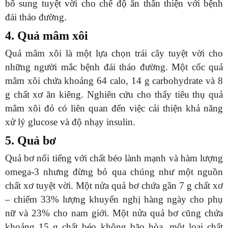
bổ sung tuyệt vời cho chế độ ăn thân thiện với bệnh
đái tháo đường.
4. Quả mâm xôi
Quả mâm xôi là một lựa chọn trái cây tuyệt vời cho
những người mắc bệnh đái tháo đường. Một cốc quả
mâm xôi chứa khoảng 64 calo, 14 g carbohydrate và 8
g chất xơ ăn kiêng. Nghiên cứu cho thấy tiêu thụ quả
mâm xôi đỏ có liên quan đến việc cải thiện khả năng
xử lý glucose và độ nhạy insulin.
5. Quả bơ
Quả bơ nổi tiếng với chất béo lành mạnh và hàm lượng
omega-3 nhưng đừng bỏ qua chúng như một nguồn
chất xơ tuyệt vời. Một nửa quả bơ chứa gần 7 g chất xơ
– chiếm 33% lượng khuyến nghị hàng ngày cho phụ
nữ và 23% cho nam giới. Một nửa quả bơ cũng chứa
khoảng 15 g chất béo không bão hòa, một loại chất