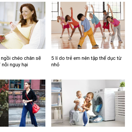
 ngồi chéo chân sẽ
5 lí do trẻ em nên tập thể dục từ
 nỗi nguy hại
nhỏ