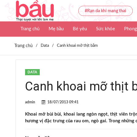
#Rạn da khi mang thai
Trang chủ
Mẹ bầu
Bé yêu
Sức khỏe
Phong
Trang chủ
/
Data
/
Canh khoai mỡ thịt bằm
DATA
Canh khoai mỡ thịt
admin
18/07/2013 09:41
Khoai mỡ bùi bùi, khoai lang ngòn ngọt, thịt viên trộn
hương vị đặc trưng của rau om, ngò gai. Trong những 