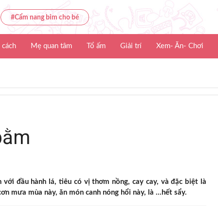
#Cẩm nang bỉm cho bé
 cách
Mẹ quan tâm
Tổ ấm
Giải trí
Xem- Ăn- Chơi
 bằm
 với đầu hành lá, tiêu có vị thơm nồng, cay cay, và đặc biệt là
cơn mưa mùa này, ăn món canh nóng hổi này, là …hết sẩy.