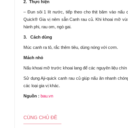
2. Thực hiện
– Đun sôi 1 lít nước, tiếp theo cho thịt băm vào nấ
Quick® Gia vị nêm sẵn Canh rau củ. Khi khoai mỡ vừa 
hành phi, rau om, ngò gai.
3. Cách dùng
Múc canh ra tô, rắc thêm tiêu, dùng nóng với cơm.
Mách nhỏ
Nấu khoai mỡ trước khoai lang để các nguyên liệu chín 
Sử dụng Aji-quick canh rau củ giúp nấu ăn nhanh chó
các loại gia vị khác.
Nguồn :
bau.vn
CÙNG CHỦ ĐỀ