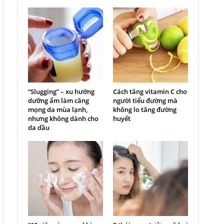
“Slugging” – xu hướng
Cách tăng vitamin C cho
dưỡng ẩm làm căng
người tiểu đường mà
mọng da mùa lạnh,
không lo tăng đường
nhưng không dành cho
huyết
da dầu