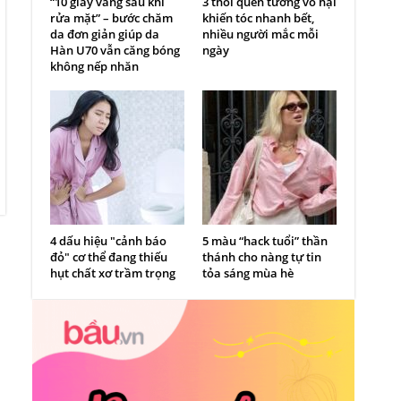
“10 giây vàng sau khi
3 thói quen tưởng vô hại
rửa mặt” – bước chăm
khiến tóc nhanh bết,
da đơn giản giúp da
nhiều người mắc mỗi
Hàn U70 vẫn căng bóng
ngày
không nếp nhăn
4 dấu hiệu "cảnh báo
5 màu “hack tuổi” thần
đỏ" cơ thể đang thiếu
thánh cho nàng tự tin
hụt chất xơ trầm trọng
tỏa sáng mùa hè