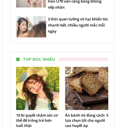
Hàn U70 vẫn căng bóng không
nếp nhăn
3 thói quen tưởng vô hại khiến tóc
nhanh bết, nhiều người mắc mỗi
ngày
TOP ĐỌC NHIỀU
10 bí quyết chăm sóc cơ
Ăn bánh mì đúng cách: 5
thể để trông trẻ hơn
lựa chọn tốt cho người
tuổi thật
cao huyết áp