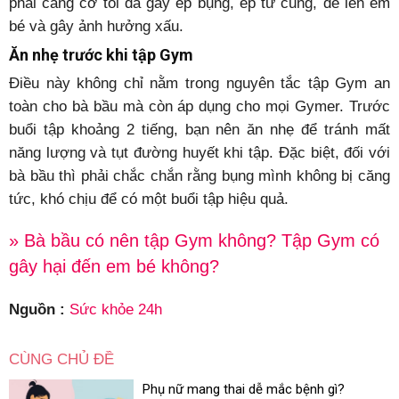
phải căng cơ tối đa gây ép bụng, ép tử cung, đè lên em
bé và gây ảnh hưởng xấu.
Ăn nhẹ trước khi tập Gym
Điều này không chỉ nằm trong nguyên tắc tập Gym an
toàn cho bà bầu mà còn áp dụng cho mọi Gymer. Trước
buổi tập khoảng 2 tiếng, bạn nên ăn nhẹ để tránh mất
năng lượng và tụt đường huyết khi tập. Đặc biệt, đối với
bà bầu thì phải chắc chắn rằng bụng mình không bị căng
tức, khó chịu để có một buổi tập hiệu quả.
» Bà bầu có nên tập Gym không? Tập Gym có
gây hại đến em bé không?
Nguồn :
Sức khỏe 24h
CÙNG CHỦ ĐỀ
Phụ nữ mang thai dễ mắc bệnh gì?