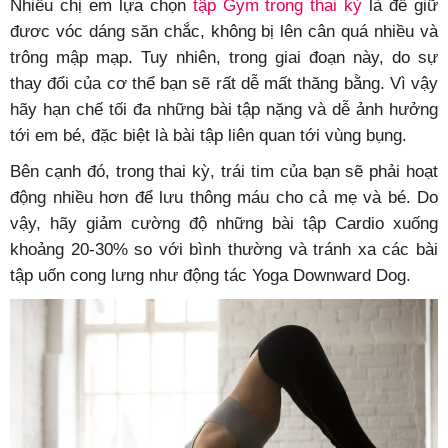
Nhiều chị em lựa chọn
tập Gym trong thai kỳ
là để giữ
đươc vóc dáng săn chắc, không bị lên cân quá nhiều và
trông mập mạp. Tuy nhiên, trong giai đoạn này, do sự
thay đổi của cơ thể bạn sẽ rất dễ mất thăng bằng. Vì vậy
hãy hạn chế tối đa những bài tập nặng và dễ ảnh hưởng
tới em bé, đặc biệt là bài tập liên quan tới vùng bụng.
Bên cạnh đó, trong thai kỳ, trái tim của bạn sẽ phải hoạt
động nhiều hơn để lưu thông máu cho cả mẹ và bé. Do
vậy, hãy giảm cường độ những bài tập Cardio xuống
khoảng 20-30% so với bình thường và tránh xa các bài
tập uốn cong lưng như động tác Yoga Downward Dog.