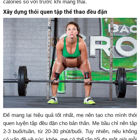
calories so với trước khi mang thai.
Xây dựng thói quen tập thể thao đều đặn
Để mang lại hiệu quả tốt nhất, mẹ nên tạo cho mình thói
quen luyện tập đều đặn cho bản thân. Mẹ bầu chỉ nên tập
2-3 buổi/tuần, từ 20-30 phút/buổi. Tuy nhiên, nếu không
có vấn đề về sức khỏe, mẹ có thể tập tối đa một giờ mỗi