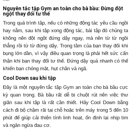
Nguyên tắc tập Gym an toàn cho bà bầu: Đừng đột
ngột thay đổi tư thế
Trong quá trình tập, nếu có những động tác yêu cầu ngồi
hay nằm, sau khi tập xong động tác, bài tập đó chúng ta
không nên đột ngột đứng dậy ngay, mà nên từ từ ngồi
thẳng rồi từ từ đứng dậy. Trọng tâm của bạn thay đổi khi
bụng lớn dần, vì vậy điều quan trọng là phải hết sức cẩn
thận khi bạn thay đổi tư thế. Đứng dậy quá nhanh có thể
khiến bạn chóng mặt, hụt chân và ngã.
Cool Down sau khi tập
Đây là một nguyên tắc tập Gym an toàn cho bà bầu cực
kỳ quan trọng. Bà bầu rất dễ bị chuột rút nên việc thư
giãn sau khi tập là rất cần thiết. Hãy Cool Down bằng
cách đi bộ chậm rãi tại chỗ hoặc trên máy trong 5 đến 10
phút để giúp cải thiện tính linh hoạt, ổn định lại nhịp tim
và ngăn ngừa đau cơ.