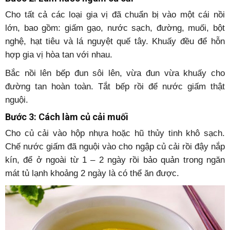
Cho tất cả các loại gia vị đã chuẩn bị vào một cái nồi
lớn, bao gồm: giấm gạo, nước sạch, đường, muối, bột
nghệ, hạt tiêu và lá nguyệt quế tây. Khuấy đều để hỗn
hợp gia vị hòa tan với nhau.
Bắc nồi lên bếp đun sôi lên, vừa đun vừa khuấy cho
đường tan hoàn toàn. Tắt bếp rồi để nước giấm thật
nguội.
Bước 3: Cách làm củ cải muối
Cho củ cải vào hộp nhựa hoặc hũ thủy tinh khô sạch.
Chế nước giấm đã nguội vào cho ngập củ cải rồi đậy nắp
kín, để ở ngoài từ 1 – 2 ngày rồi bảo quản trong ngăn
mát tủ lạnh khoảng 2 ngày là có thể ăn được.