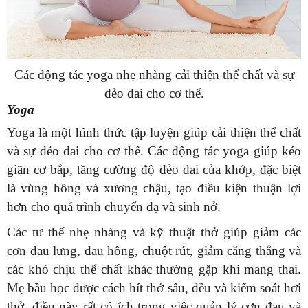
Các động tác yoga nhẹ nhàng cải thiện thể chất và sự
dẻo dai cho cơ thể.
Yoga
Yoga là một hình thức tập luyện giúp cải thiện thể chất
và sự dẻo dai cho cơ thể. Các động tác yoga giúp kéo
giãn cơ bắp, tăng cường độ dẻo dai của khớp, đặc biệt
là vùng hông và xương chậu, tạo điều kiện thuận lợi
hơn cho quá trình chuyển dạ và sinh nở.
Các tư thế nhẹ nhàng và kỹ thuật thở giúp giảm các
cơn đau lưng, đau hông, chuột rút, giảm căng thẳng và
các khó chịu thể chất khác thường gặp khi mang thai.
Mẹ bầu học được cách hít thở sâu, đều và kiểm soát hơi
thở, điều này rất có ích trong việc quản lý cơn đau và