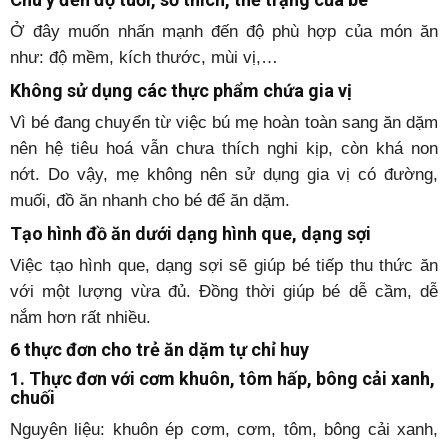
Ở đây muốn nhấn mạnh đến độ phù hợp của món ăn
như: độ mềm, kích thước, mùi vị,…
Không sử dụng các thực phẩm chứa gia vị
Vì bé đang chuyển từ việc bú mẹ hoàn toàn sang ăn dặm
nên hệ tiêu hoá vẫn chưa thích nghi kịp, còn khá non
nớt. Do vậy, mẹ không nên sử dụng gia vị có đường,
muối, đồ ăn nhanh cho bé để ăn dặm.
Tạo hình đồ ăn dưới dạng hình que, dạng sợi
Việc tạo hình que, dạng sợi sẽ giúp bé tiếp thu thức ăn
với một lượng vừa đủ. Đồng thời giúp bé dễ cầm, dễ
nắm hơn rất nhiều.
6 thực đơn cho trẻ ăn dặm tự chỉ huy
1. Thực đơn với cơm khuôn, tôm hấp, bông cải xanh,
chuối
Nguyên liệu: khuôn ép cơm, cơm, tôm, bông cải xanh,