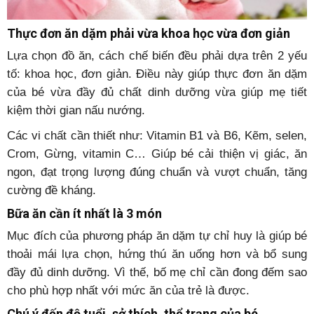
Thực đơn ăn dặm phải vừa khoa học vừa đơn giản
Lựa chọn đồ ăn, cách chế biến đều phải dựa trên 2 yếu
tố: khoa học, đơn giản. Điều này giúp thực đơn ăn dặm
của bé vừa đầy đủ chất dinh dưỡng vừa giúp mẹ tiết
kiệm thời gian nấu nướng.
Các vi chất cần thiết như: Vitamin B1 và B6, Kẽm, selen,
Crom, Gừng, vitamin C… Giúp bé cải thiện vị giác, ăn
ngon, đạt trọng lượng đúng chuẩn và vượt chuẩn, tăng
cường đề kháng.
Bữa ăn cần ít nhất là 3 món
Mục đích của phương pháp ăn dặm tự chỉ huy là giúp bé
thoải mái lựa chọn, hứng thú ăn uống hơn và bổ sung
đầy đủ dinh dưỡng. Vì thế, bố mẹ chỉ cần đong đếm sao
cho phù hợp nhất với mức ăn của trẻ là được.
Chú ý đến độ tuổi, sở thích, thể trạng của bé