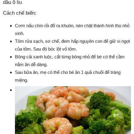
dầu ô liu
Cách chế biến:
Cơm nấu chín rồi đổ ra khuôn, nén chặt thành hình thù nhỏ
xinh.
Tôm rửa sạch, sơ chế, đem hấp nguyên con để giữ vị ngọt
của tôm. Sau đó bóc lột vỏ tôm.
Bông cải xanh luộc, cắt từng bông nhỏ để bé có thể cầm
nắm ăn dễ dàng.
Sau bữa ăn, mẹ có thể cho bé ăn 1 quả chuối để tráng
miệng.