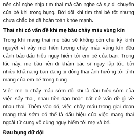
nên chỉ nghe nhịp tim thai mà cần nghe cả sự di chuyển
của bé khi trong bụng. Bởi đôi khi tim thai bé tốt nhưng
chưa chắc bé đã hoàn toàn khỏe mạnh.
Thai nhi có vấn đề khi mẹ bầu chảy máu vùng kín
Trong khi mang thai mẹ bầu sẽ không còn chu kỳ kinh
nguyệt vì vậy mọi hiện tượng chảy máu vùng kín đều
cảnh báo dấu hiệu nguy hiểm tới em bé của bạn. Trong
lúc này, mẹ bầu nên đi khám bác sĩ ngay lập tức bởi
nhiều khả năng bạn đang bị động thai ảnh hưởng tới tính
mạng của em bé trong bụng.
Việc mẹ bị chảy máu sớm đôi khi là dầu hiệu sớm của
việc sảy thai, nhau tiền đạo hoặc bất cứ vấn đề gì về
nhau thai. Thêm vào đó, việc chảy máu trong giai đoạn
mang thai sớm có thể là dấu hiệu của việc mang thai
ngoài tử cung vô cùng nguy hiểm tới mẹ và bé.
Đau bụng dữ dội