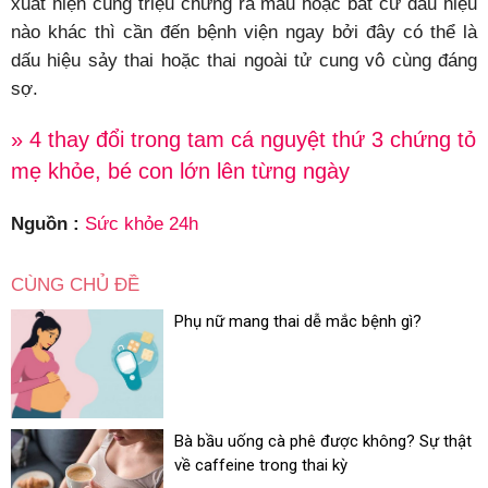
xuất hiện cùng triệu chứng ra máu hoặc bất cứ dấu hiệu
nào khác thì cần đến bệnh viện ngay bởi đây có thể là
dấu hiệu sảy thai hoặc thai ngoài tử cung vô cùng đáng
sợ.
» 4 thay đổi trong tam cá nguyệt thứ 3 chứng tỏ
mẹ khỏe, bé con lớn lên từng ngày
Nguồn :
Sức khỏe 24h
CÙNG CHỦ ĐỀ
Phụ nữ mang thai dễ mắc bệnh gì?
Bà bầu uống cà phê được không? Sự thật
về caffeine trong thai kỳ