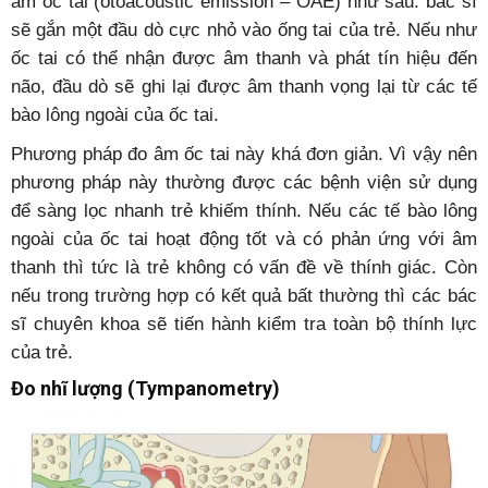
âm ốc tai (otoacoustic emission – OAE) như sau: bác sĩ
sẽ gắn một đầu dò cực nhỏ vào ống tai của trẻ. Nếu như
ốc tai có thể nhận được âm thanh và phát tín hiệu đến
não, đầu dò sẽ ghi lại được âm thanh vọng lại từ các tế
bào lông ngoài của ốc tai.
Phương pháp đo âm ốc tai này khá đơn giản. Vì vậy nên
phương pháp này thường được các bệnh viện sử dụng
để sàng lọc nhanh trẻ khiếm thính. Nếu các tế bào lông
ngoài của ốc tai hoạt động tốt và có phản ứng với âm
thanh thì tức là trẻ không có vấn đề về thính giác. Còn
nếu trong trường hợp có kết quả bất thường thì các bác
sĩ chuyên khoa sẽ tiến hành kiểm tra toàn bộ thính lực
của trẻ.
Đo nhĩ lượng (Tympanometry)