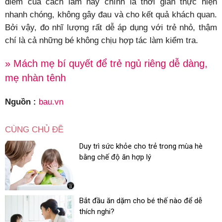
điểm của cách làm này chính là thời gian thực hiện
nhanh chóng, không gây đau và cho kết quả khách quan.
Bởi vậy, đo nhĩ lượng rất dễ áp dụng với trẻ nhỏ, thậm
chí là cả những bé không chịu hợp tác làm kiểm tra.
» Mách mẹ bí quyết để trẻ ngủ riêng dễ dàng,
mẹ nhàn tênh
Nguồn :
bau.vn
CÙNG CHỦ ĐỀ
Duy trì sức khỏe cho trẻ trong mùa hè
bằng chế độ ăn hợp lý
Bắt đầu ăn dặm cho bé thế nào để dễ
thích nghi?