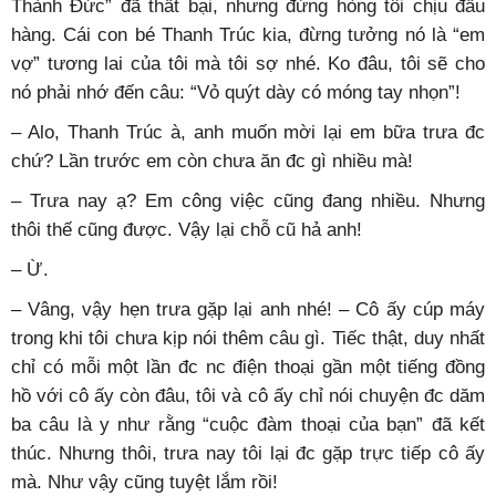
Thành Đức” đã thất bại, nhưng đừng hòng tôi chịu đầu
hàng. Cái con bé Thanh Trúc kia, đừng tưởng nó là “em
vợ” tương lai của tôi mà tôi sợ nhé. Ko đâu, tôi sẽ cho
nó phải nhớ đến câu: “Vỏ quýt dày có móng tay nhọn”!
– Alo, Thanh Trúc à, anh muốn mời lại em bữa trưa đc
chứ? Lần trước em còn chưa ăn đc gì nhiều mà!
– Trưa nay ạ? Em công việc cũng đang nhiều. Nhưng
thôi thế cũng được. Vậy lại chỗ cũ hả anh!
– Ừ.
– Vâng, vậy hẹn trưa gặp lại anh nhé! – Cô ấy cúp máy
trong khi tôi chưa kịp nói thêm câu gì. Tiếc thật, duy nhất
chỉ có mỗi một lần đc nc điện thoại gần một tiếng đồng
hồ với cô ấy còn đâu, tôi và cô ấy chỉ nói chuyện đc dăm
ba câu là y như rằng “cuộc đàm thoại của bạn” đã kết
thúc. Nhưng thôi, trưa nay tôi lại đc gặp trực tiếp cô ấy
mà. Như vậy cũng tuyệt lắm rồi!