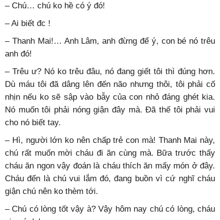
– Chú… chú ko hề có ý đó!
– Ai biết đc !
– Thanh Mai!… Anh Lâm, anh đừng để ý, con bé nó trêu
anh đó!
– Trêu ư? Nó ko trêu đâu, nó đang giết tôi thì đúng hơn.
Dù máu tôi đã dâng lên đến não nhưng thôi, tôi phải cố
nhịn nếu ko sẽ sập vào bẫy của con nhỏ đáng ghét kia.
Nó muốn tôi phải nóng giận đây mà. Đã thế tôi phải vui
cho nó biết tay.
– Hì, người lớn ko nên chấp trẻ con mà! Thanh Mai này,
chú rất muốn mời cháu đi ăn cùng mà. Bữa trước thấy
cháu ăn ngon vậy đoán là cháu thích ăn mấy món ở đây.
Cháu đến là chú vui lắm đó, đang buồn vì cứ nghĩ cháu
giận chú nên ko thèm tới.
– Chú có lòng tốt vậy à? Vậy hôm nay chú có lòng, cháu