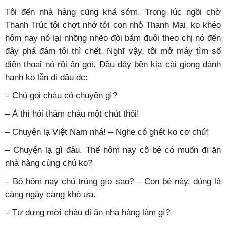
Tôi đến nhà hàng cũng khá sớm. Trong lúc ngồi chờ
Thanh Trúc tôi chợt nhớ tới con nhỏ Thanh Mai, ko khéo
hôm nay nó lại nhõng nhẽo đòi bám đuôi theo chị nó đến
đây phá đám tôi thì chết. Nghĩ vậy, tôi mở máy tìm số
điện thoại nó rồi ấn gọi. Đầu dây bên kia cái giọng đành
hanh ko lẫn đi đâu đc:
– Chú gọi cháu có chuyện gì?
– À thì hỏi thăm cháu một chút thôi!
– Chuyện lạ Việt Nam nhá! – Nghe có ghét ko cơ chứ!
– Chuyện lạ gì đâu. Thế hôm nay cô bé có muốn đi ăn
nhà hàng cùng chú ko?
– Bộ hôm nay chú trúng gío sao? – Con bé này, đúng là
càng ngày càng khó ưa.
– Tự dưng mời cháu đi ăn nhà hàng làm gì?