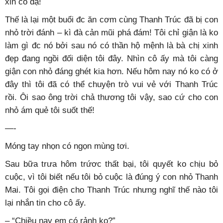
xin có dạ!
Thế là lại một buổi đc ăn cơm cùng Thanh Trúc đã bị con
nhỏ trời đánh – kì đà cản mũi phá đám! Tôi chỉ giận là ko
làm gì đc nó bởi sau nó có thần hộ mệnh là bà chị xinh
đẹp đang ngồi đối diện tôi đây. Nhìn cô ấy mà tôi càng
giận con nhỏ đáng ghét kia hơn. Nếu hôm nay nó ko có ở
đây thì tôi đã có thể chuyện trò vui vẻ với Thanh Trúc
rồi. Ôi sao ông trời chả thương tôi vậy, sao cứ cho con
nhỏ ám quẻ tôi suốt thế!
—-
Móng tay nhọn có ngọn mùng tơi.
Sau bữa trưa hôm trứơc thất bại, tôi quyết ko chịu bỏ
cuộc, vì tôi biết nếu tôi bỏ cuộc là đúng ý con nhỏ Thanh
Mai. Tôi gọi điện cho Thanh Trúc nhưng nghĩ thế nào tôi
lại nhắn tin cho cô ấy.
– “Chiều nay em có rảnh ko?”