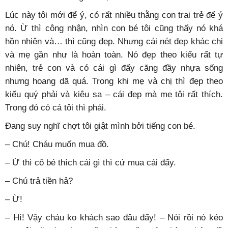
Lúc này tôi mới để ý, có rất nhiều thằng con trai trẻ để ý
nó. Ừ thì công nhận, nhìn con bé tôi cũng thấy nó khá
hồn nhiên và… thì cũng đẹp. Nhưng cái nét đẹp khác chị
và mẹ gần như là hoàn toàn. Nó đẹp theo kiểu rất tự
nhiên, trẻ con và có cái gì đấy căng đầy nhựa sống
nhưng hoang dã quá. Trong khi mẹ và chị thì đẹp theo
kiểu quý phải và kiêu sa – cái đẹp mà mẹ tôi rất thích.
Trong đó có cả tôi thì phải.
Đang suy nghĩ chợt tôi giật mình bởi tiếng con bé.
– Chú! Cháu muốn mua đồ.
– Ừ thì cô bé thích cái gì thì cứ mua cái đấy.
– Chú trả tiền hả?
– Ừ!
– Hì! Vậy cháu ko khách sao đâu đấy! – Nói rồi nó kéo