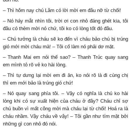
– Thì hôm nay chú Lâm có lời mời em đâu nỡ từ chối!
– Nó háy mắt nhìn tôi, trời ơi con nhỏ đáng ghét kia, tôi
đâu có thèm mời nó chứ, tôi ko có lòng tốt đó đâu.
– Chú tưởng là cháu sẽ ko đến vì cháu bảo chú bị trúng
gió mới mời cháu mà! – Tôi cố làm nó phải dơ mặt.
– Thanh Mai em nói thế sao? – Thanh Trúc quay sang
em mình tỏ rõ vẻ ko hài lòng.
– Thì tự dưng lại mời em đi ăn, ko nói rõ là đi cùng chị
thì em mới bảo là trúng gió chứ!
– Nó quay sang phía tôi. – Vậy có nghĩa là chú ko hài
lòng khi có sự xuất hiện của cháu ở đây? Cháu chỉ sợ
chú buồn vì mất công mời mà cháu lại từ chối! Hoá ra là
cháu nhầm. Vậy cháu về vậy! – Tôi gần như tím mặt bởi
những gì con nhỏ đó nói.