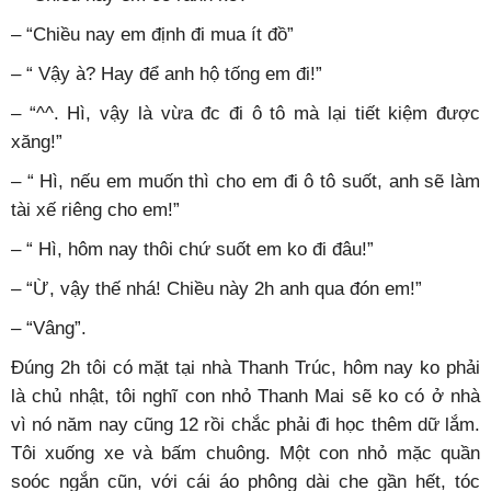
– “Chiều nay em định đi mua ít đồ”
– “ Vậy à? Hay để anh hộ tống em đi!”
– “^^. Hì, vậy là vừa đc đi ô tô mà lại tiết kiệm được
xăng!”
– “ Hì, nếu em muốn thì cho em đi ô tô suốt, anh sẽ làm
tài xế riêng cho em!”
– “ Hì, hôm nay thôi chứ suốt em ko đi đâu!”
– “Ừ, vậy thế nhá! Chiều này 2h anh qua đón em!”
– “Vâng”.
Đúng 2h tôi có mặt tại nhà Thanh Trúc, hôm nay ko phải
là chủ nhật, tôi nghĩ con nhỏ Thanh Mai sẽ ko có ở nhà
vì nó năm nay cũng 12 rồi chắc phải đi học thêm dữ lắm.
Tôi xuống xe và bấm chuông. Một con nhỏ mặc quần
soóc ngắn cũn, với cái áo phông dài che gần hết, tóc