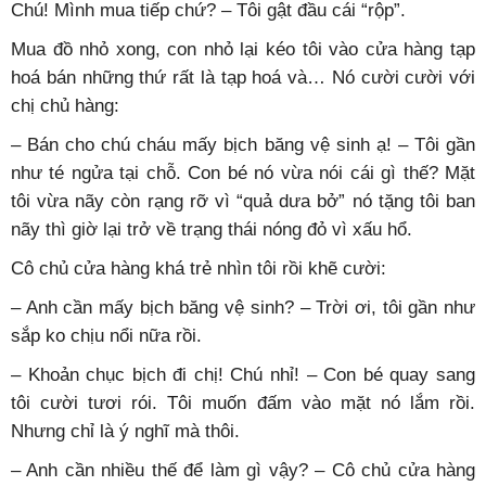
Chú! Mình mua tiếp chứ? – Tôi gật đầu cái “rộp”.
Mua đồ nhỏ xong, con nhỏ lại kéo tôi vào cửa hàng tạp
hoá bán những thứ rất là tạp hoá và… Nó cười cười với
chị chủ hàng:
– Bán cho chú cháu mấy bịch băng vệ sinh ạ! – Tôi gần
như té ngửa tại chỗ. Con bé nó vừa nói cái gì thế? Mặt
tôi vừa nãy còn rạng rỡ vì “quả dưa bở” nó tặng tôi ban
nãy thì giờ lại trở về trạng thái nóng đỏ vì xấu hổ.
Cô chủ cửa hàng khá trẻ nhìn tôi rồi khẽ cười:
– Anh cần mấy bịch băng vệ sinh? – Trời ơi, tôi gần như
sắp ko chịu nổi nữa rồi.
– Khoản chục bịch đi chị! Chú nhỉ! – Con bé quay sang
tôi cười tươi rói. Tôi muốn đấm vào mặt nó lắm rồi.
Nhưng chỉ là ý nghĩ mà thôi.
– Anh cần nhiều thế để làm gì vậy? – Cô chủ cửa hàng