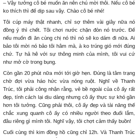
– Vậy tưởng cô bé muốn ăn nên chú mời thôi. Nếu cô bé
ko thích thì để dịp sau vậy. Chào cô bé nhé!
Tôi cúp máy thật nhanh, chỉ sợ thêm vài giây nữa nó
đồng ý thì chết. Tôi chơi nước chặn đòn nó trước. Để
nếu muốn đi ăn cùng chị nó thì nó sẽ ko dám đi nữa. Ai
bảo tôi mời nó bảo tôi hâm mà, à ko trúng gió mới đúng
chứ. Tự hả hê với sự thông minh của mình, tôi vui cứ
như mở cờ trong bụng.
Còn gần 20 phút nữa mới tới giờ hẹn. Đúng là tâm trạng
chờ đợi vừa háo hức vừa nóng ruột. Nghĩ về Thanh
Trúc, tôi phải công nhận rằng, vẻ bề ngoài của cô ấy rất
đẹp, tính cách lại dịu dàng nhưng cô ấy thực sự khó gần
hơn tôi tưởng. Cũng phải thôi, cô ấy đẹp và tài năng thế
chắc xung quanh cô ấy có nhiều người theo đuổi lắm,
đâu riêng gì mình tôi. Nghĩ vậy, tôi chợt cảm thấy buồn!
Cuối cùng thì kim đồng hồ cũng chỉ 12h. Và Thanh Trúc