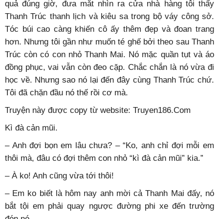
quả đúng giờ, đưa mắt nhìn ra cửa nhà hàng tôi thấy
Thanh Trúc thanh lịch và kiêu sa trong bộ váy công sở.
Tóc búi cao càng khiến cô ấy thêm đẹp và đoan trang
hơn. Nhưng tôi gần như muốn té ghế bởi theo sau Thanh
Trúc còn có con nhỏ Thanh Mai. Nó mặc quần tụt và áo
đồng phục, vai vẫn còn đeo cặp. Chắc chắn là nó vừa đi
học về. Nhưng sao nó lại đến đây cùng Thanh Trúc chứ.
Tôi đã chặn đầu nó thế rồi cơ mà.
Truyện này được copy từ website: Truyen186.Com
Kì đà cản mũi.
– Anh đợi bọn em lâu chưa? – “Ko, anh chỉ đợi mỗi em
thôi mà, đâu có đợi thêm con nhỏ “kì đà cản mũi” kia.”
– À ko! Anh cũng vừa tới thôi!
– Em ko biết là hôm nay anh mời cả Thanh Mai đấy, nó
bắt tội em phải quay ngược đường phi xe đến trường
đón nó.