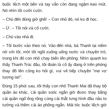
buộc lệch một bên và tay vẫn còn đang ngậm kẹo mút.
Nó nhìn tôi cười cười.
– Chú đến đúng giờ ghê! – Con nhỏ đó, nó ko đi học.
– Ừ. – Tôi nói và cố cười.
– Chú vào nhà đi.
– Tôi bước vào theo nó. Vào đến nhà, bà Thanh lại niềm
nở với tôi, mời tôi ngồi xuống uống nước và chuyện trò,
trong khi đó con nhỏ chạy biến lên phòng. Nhìn quanh ko
thấy Thanh Trúc đâu, tôi đoán là cô ấy đang ở trên phòng
thay đồ lên cũng ko hỏi gì, vui vẻ tiếp chuyện “mẹ vợ
tương lai!”.
Đúng 15 phút sau, tôi thấy con nhỏ Thanh Mai đã thay bộ
quần áo khác, cái quần soóc ngắn giờ được thay bằng
cái quần ngố ống rộng cùng cái thắt lưng hình đầu nâu to
tướng và thêm cái áo phông ngắn. Mái tóc buộc lệch giờ