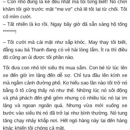
– Con nhỏ đúng là kẻ đếu nhất mà tôi từng biết! Nó chơi
khăm tôi giờ trước mặt “mẹ vợ” chả lẽ tôi lại từ chối. Tôi
cố mỉm cười.
– Tất nhiên là ko rồi. Ngay bây giờ đã sẵn sàng hộ tống
******!
– Tôi cười mà cái mặt như sắp khóc. May thay tôi biết,
đằng sau bà Thanh đang có vẻ hài lòng lắm. Ít ra thì điều
đó cũng an ủi được tôi phần nào.
Tôi đưa con nhỏ tới siêu thị mua sắm. Con bé từ lúc lên
xe đến giờ im lặng đến dễ sợ. Chỉ tựa đầu lên kính xe
mà ngắm cảnh đường phố. Ko hiểu sao lần nào tôi trở nó
bằng ô tô cũng thấy nó như thế. Những lúc nó sôi động
và phá phách đến ghê gớm nhưng có nhiều lúc nó lại im
lặng và ngoan ngoãn quá. Nhưng vừa mới xuống xe
bước vào siêu thị nó đã trở lại như bình thường. Nó tung
tăng chạy nhảy khắp nơi. Hết ngó hàng này lại đến hàng
khác khiến tôi chóng cả mặt.