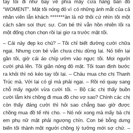
tay tôi đi như bay về phía mấy cửa hàng bán đồ
“WOMENT”. Mặt tôi nóng đỏ vì có những ánh mắt của cả
nhân viên lẫn khách *******àn là nữ thôi cứ nhìn tôi một
cách săm soi thực sự. Con bé thì vẫn hồn nhiên lôi ra
một đống chọn chọn rồi lại giơ ra trước mặt tôi.
– Cái này đẹp ko chú? – Tôi chỉ biết đường cười chữa
ngại. Nhưng con bé vẫn chưa chịu dừng lại. Nó tiến lại
gần tôi, giờ cái áo chíp ướm vào ngực tôi. Mọi người
cười phá lên. Tôi giận nóng đỏ mặt. Tôi toan định bước
ra khỏi thì nó kéo tay tôi lại. – Cháu mua cho chị Thanh
Trúc mà. Với lại có gì mà phải ngại. – Rồi nó quay sang
chỗ mấy người vừa cười tôi. – Bộ các chị thấy buồn
cười lắm khi chồng đi mua đồ cho vợ sao? Chính các chị
còn thấy đáng cười thì hỏi sao chẳng bao giờ được
chồng mua đồ tế nhị cho. – Nó nói xong mà mấy bà chị
em phụ nữ mặt phải ngượng chín. Con bé bỗng dưng
biến tôi thành một người chồng lý tưởng mới sợ chứ. –