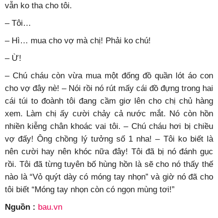
vẫn ko tha cho tôi.
– Tôi…
– Hì… mua cho vợ mà chị! Phải ko chú!
– Ừ!
– Chú cháu còn vừa mua một đống đồ quần lót áo con
cho vợ đây nè! – Nói rồi nó rút mấy cái đồ đựng trong hai
cái túi to đoành tôi đang cầm giơ lên cho chị chủ hàng
xem. Làm chị ấy cười chảy cả nước mắt. Nó còn hồn
nhiền kiễng chân khoác vai tôi. – Chú cháu hơi bị chiều
vợ đấy! Ông chồng lý tưởng số 1 nha! – Tôi ko biết là
nên cười hay nên khóc nữa đây! Tôi đã bị nó đánh gục
rồi. Tôi đã từng tuyên bố hùng hồn là sẽ cho nó thấy thế
nào là “Vỏ quýt dày có móng tay nhọn” và giờ nó đã cho
tôi biết “Móng tay nhọn còn có ngọn mùng tơi!”
Nguồn :
bau.vn