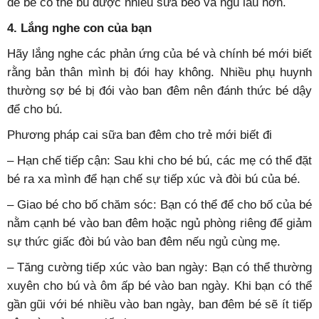
để bé có thể bú được nhiều sữa béo và ngủ lâu hơn.
4. Lắng nghe con của bạn
Hãy lắng nghe các phản ứng của bé và chính bé mới biết
rằng bản thân mình bị đói hay không. Nhiều phụ huynh
thường sợ bé bị đói vào ban đêm nên đánh thức bé dậy
để cho bú.
Phương pháp cai sữa ban đêm cho trẻ mới biết đi
– Hạn chế tiếp cận: Sau khi cho bé bú, các mẹ có thể đặt
bé ra xa mình để hạn chế sự tiếp xúc và đòi bú của bé.
– Giao bé cho bố chăm sóc: Bạn có thể để cho bố của bé
nằm cạnh bé vào ban đêm hoặc ngủ phòng riêng để giảm
sự thức giấc đòi bú vào ban đêm nếu ngủ cùng mẹ.
– Tăng cường tiếp xúc vào ban ngày: Bạn có thể thường
xuyên cho bú và ôm ấp bé vào ban ngày. Khi bạn có thể
gần gũi với bé nhiều vào ban ngày, ban đêm bé sẽ ít tiếp