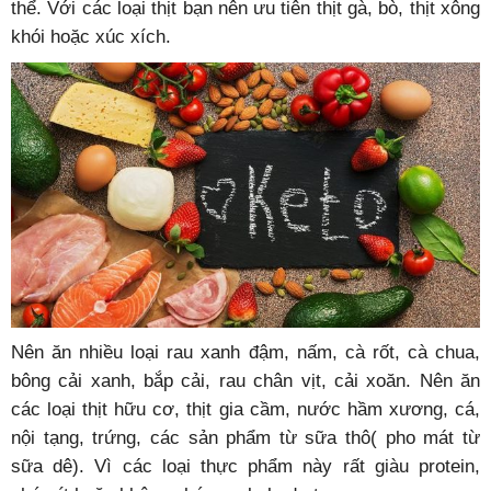
thể. Với các loại thịt bạn nên ưu tiên thịt gà, bò, thịt xông
khói hoặc xúc xích.
Nên ăn nhiều loại rau xanh đậm, nấm, cà rốt, cà chua,
bông cải xanh, bắp cải, rau chân vịt, cải xoăn. Nên ăn
các loại thịt hữu cơ, thịt gia cầm, nước hầm xương, cá,
nội tạng, trứng, các sản phẩm từ sữa thô( pho mát từ
sữa dê). Vì các loại thực phẩm này rất giàu protein,