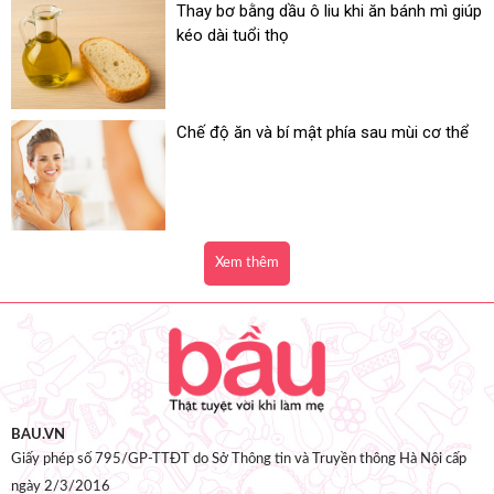
Thay bơ bằng dầu ô liu khi ăn bánh mì giúp
kéo dài tuổi thọ
Chế độ ăn và bí mật phía sau mùi cơ thể
Xem thêm
BAU.VN
Giấy phép số 795/GP-TTĐT do Sở Thông tin và Truyền thông Hà Nội cấp
ngày 2/3/2016