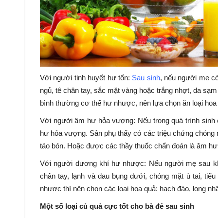
Với người tinh huyết hư tổn:
Sau sinh
, nếu người mẹ có
ngủ, tê chân tay, sắc mặt vàng hoặc trắng nhợt, da sạm
bình thường cơ thể hư nhược, nên lựa chọn ăn loại hoa q
Với người âm hư hỏa vượng: Nếu trong quá trình sinh 
hư hỏa vượng. Sản phụ thấy có các triệu chứng chóng mặt
táo bón. Hoặc được các thầy thuốc chẩn đoán là âm hư 
Với người dương khí hư nhược: Nếu người mẹ sau khi
chân tay, lạnh và đau bụng dưới, chóng mặt ù tai, ti
nhược thì nên chọn các loại hoa quả: hạch đào, long nhãn
Một số loại củ quả cực tốt cho bà đẻ sau sinh