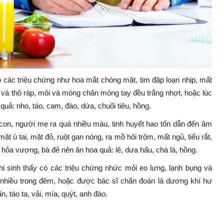
 các triệu chứng như hoa mắt chóng mặt, tim đập loạn nhịp, mất
 và thô ráp, môi và móng chân móng tay đều trắng nhợt, hoặc lúc
uả: nho, táo, cam, đào, dứa, chuối tiêu, hồng.
con, người mẹ ra quá nhiều máu, tinh huyết hao tổn dẫn đến âm
 ù tai, mặt đỏ, ruột gan nóng, ra mồ hôi trộm, mất ngủ, tiểu rắt,
hỏa vượng, bà đẻ nên ăn hoa quả: lê, dưa hấu, chà là, hồng.
 sinh thấy có các triệu chứng nhức mỏi eo lưng, lạnh bụng và
ểu nhiều trong đêm, hoặc được bác sĩ chẩn đoán là dương khí hư
, táo ta, vải, mía, quýt, anh đào.