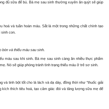
hông đủ sữa để bú. Bà mẹ sau sinh thường xuyên ăn quýt sẽ giúp
iêu hoá và tuần hoàn máu. Sắt là một trong những chất chính tạo
 sinh con.
o bón và thiếu máu sau sinh.
hiếu máu sau khi sinh. Bà mẹ sau sinh càng ăn nhiều thực phẩm
mẹ. Nó sẽ giúp phòng tránh tình trạng thiếu máu ở trẻ sơ sinh.
và tinh bột tốt cho lá lách và dạ dày, đồng thời như “thuốc giải
 kích thích tiêu hoá, tạo cảm giác đói và tăng lượng sữa mẹ để