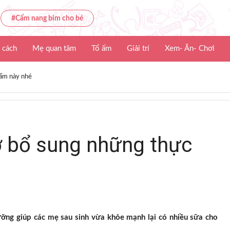
#Cẩm nang bỉm cho bé
 cách
Mẹ quan tâm
Tổ ấm
Giải trí
Xem- Ăn- Chơi
hẩm này nhé
ớ bổ sung những thực
ưỡng giúp các mẹ sau sinh vừa khỏe mạnh lại có nhiều sữa cho