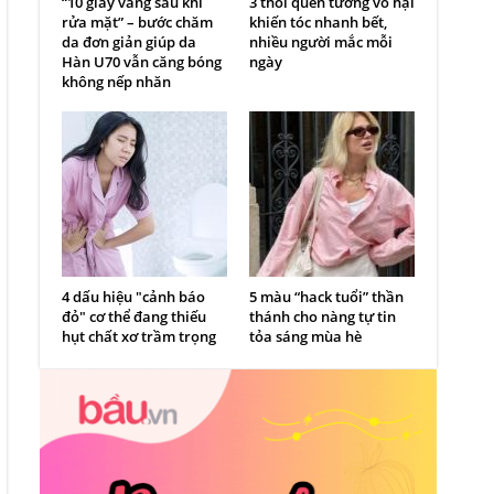
“10 giây vàng sau khi
3 thói quen tưởng vô hại
rửa mặt” – bước chăm
khiến tóc nhanh bết,
da đơn giản giúp da
nhiều người mắc mỗi
Hàn U70 vẫn căng bóng
ngày
không nếp nhăn
4 dấu hiệu "cảnh báo
5 màu “hack tuổi” thần
đỏ" cơ thể đang thiếu
thánh cho nàng tự tin
hụt chất xơ trầm trọng
tỏa sáng mùa hè