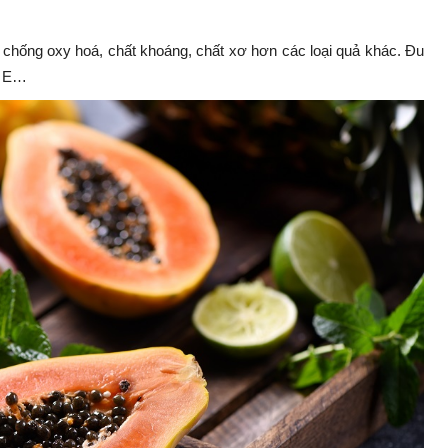
t chống oxy hoá, chất khoáng, chất xơ hơn các loại quả khác. Đu
D, E…