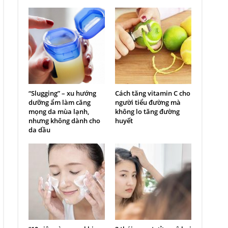
“Slugging” – xu hướng
Cách tăng vitamin C cho
dưỡng ẩm làm căng
người tiểu đường mà
mọng da mùa lạnh,
không lo tăng đường
nhưng không dành cho
huyết
da dầu