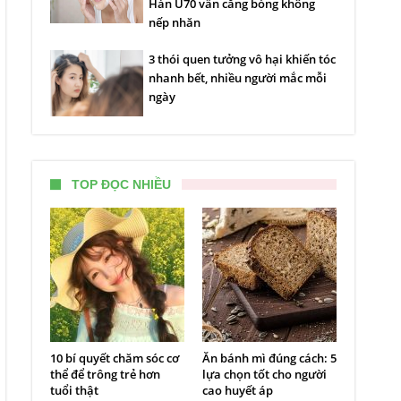
Hàn U70 vẫn căng bóng không
nếp nhăn
3 thói quen tưởng vô hại khiến tóc
nhanh bết, nhiều người mắc mỗi
ngày
TOP ĐỌC NHIỀU
10 bí quyết chăm sóc cơ
Ăn bánh mì đúng cách: 5
thể để trông trẻ hơn
lựa chọn tốt cho người
tuổi thật
cao huyết áp