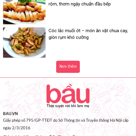
rộm, thơm ngậy chuẩn đầu bếp
Cóc lắc muối ớt – món ăn vặt chua cay,
giòn rụm khó cưỡng
Xem thêm
BAU.VN
Giấy phép số 795/GP-TTĐT do Sở Thông tin và Truyền thông Hà Nội cấp
ngày 2/3/2016