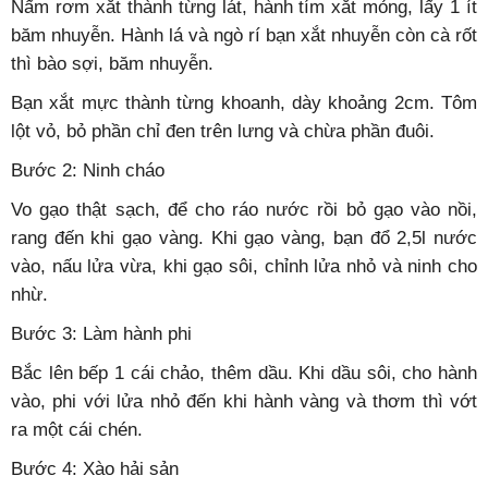
Nấm rơm xắt thành từng lát, hành tím xắt mỏng, lấy 1 ít
băm nhuyễn. Hành lá và ngò rí bạn xắt nhuyễn còn cà rốt
thì bào sợi, băm nhuyễn.
Bạn xắt mực thành từng khoanh, dày khoảng 2cm. Tôm
lột vỏ, bỏ phần chỉ đen trên lưng và chừa phần đuôi.
Bước 2: Ninh cháo
Vo gạo thật sạch, để cho ráo nước rồi bỏ gạo vào nồi,
rang đến khi gạo vàng. Khi gạo vàng, bạn đổ 2,5l nước
vào, nấu lửa vừa, khi gạo sôi, chỉnh lửa nhỏ và ninh cho
nhừ.
Bước 3: Làm hành phi
Bắc lên bếp 1 cái chảo, thêm dầu. Khi dầu sôi, cho hành
vào, phi với lửa nhỏ đến khi hành vàng và thơm thì vớt
ra một cái chén.
Bước 4: Xào hải sản