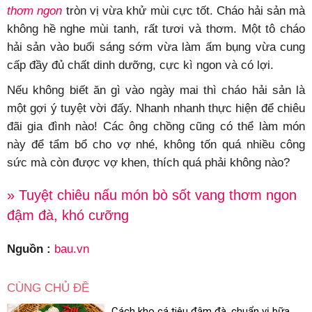
thơm ngon
tròn vị vừa khử mùi cực tốt. Cháo hải sản mà
không hề nghe mùi tanh, rất tươi và thơm. Một tô cháo
hải sản vào buổi sáng sớm vừa làm ấm bụng vừa cung
cấp đầy đủ chất dinh dưỡng, cực kì ngon và có lợi.
Nếu không biết ăn gì vào ngày mai thì cháo hải sản là
một gợi ý tuyệt vời đấy. Nhanh nhanh thực hiện để chiêu
đãi gia đình nào! Các ông chồng cũng có thể làm món
này để tẩm bổ cho vợ nhé, không tốn quá nhiều công
sức mà còn được vợ khen, thích quá phải không nào?
» Tuyệt chiêu nấu món bò sốt vang thơm ngon
đậm đà, khó cưỡng
Nguồn :
bau.vn
CÙNG CHỦ ĐỀ
Cách kho cá tiêu đậm đà, chuẩn vị bữa