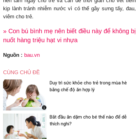
nên tắm ngay cho trẻ và cần để thời gian cho vết tiêm
kịp lành tránh nhiễm nước vì có thể gây sưng tấy, đau,
viêm cho trẻ.
» Con bú bình mẹ nên biết điều này để không bị
nuốt hàng triệu hạt vi nhựa
Nguồn :
bau.vn
CÙNG CHỦ ĐỀ
Duy trì sức khỏe cho trẻ trong mùa hè
bằng chế độ ăn hợp lý
Bắt đầu ăn dặm cho bé thế nào để dễ
thích nghi?