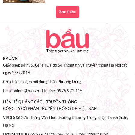
Xem thêm
BAU.VN
Giấy phép số 795/GP-TTĐT do Sở Thông tin và Truyền thông Hà Nội cấp
ngày 2/3/2016
Chịu trách nhiệm nội dung: Trần Phương Dung
Email: admin@bau.vn - Hotline: 0975 972 115
LIÊN HỆ QUẢNG CÁO - TRUYỀN THÔNG
CÔNG TY CỔ PHẦN TRUYỀN THÔNG DH VIỆT NAM
VPĐD: Số 275 Hoàng Văn Thái, phường Khương Trung, quận Thanh Xuân,
Hà Nội -
Hotline: 0904.666.276 / 0988.668.558 - Email: info@bau.vn