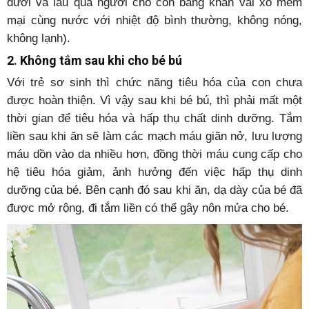
dưới và lau qua người cho con bằng khăn vải xô mềm
mại cùng nước với nhiệt độ bình thường, không nóng,
không lạnh).
2. Không tắm sau khi cho bé bú
Với trẻ sơ sinh thì chức năng tiêu hóa của con chưa
được hoàn thiện. Vì vậy sau khi bé bú, thì phải mất một
thời gian để tiêu hóa và hấp thụ chất dinh dưỡng. Tắm
liền sau khi ăn sẽ làm các mạch máu giãn nở, lưu lượng
máu dồn vào da nhiều hơn, đồng thời máu cung cấp cho
hệ tiêu hóa giảm, ảnh hưởng đến việc hấp thụ dinh
dưỡng của bé. Bên cạnh đó sau khi ăn, dạ dày của bé đã
được mở rộng, đi tắm liền có thể gây nôn mửa cho bé.